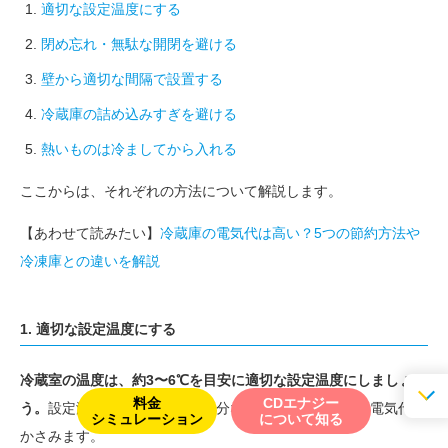
適切な設定温度にする
閉め忘れ・無駄な開閉を避ける
壁から適切な間隔で設置する
冷蔵庫の詰め込みすぎを避ける
熱いものは冷ましてから入れる
ここからは、それぞれの方法について解説します。
【あわせて読みたい】
冷蔵庫の電気代は高い？5つの節約方法や
冷凍庫との違いを解説
1. 適切な設定温度にする
冷蔵室の温度は、約3〜6℃を目安に適切な設定温度にしましょ
料金
CDエナジー
う。
設定温度が低すぎると、余分な電気を使用するため電気代が
シミュレーション
について知る
かさみます。