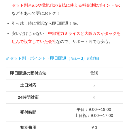
セット割※a,bや電気代の支払に使える料金連動ポイント※c
などもあって更におトク！
引っ越し時に電話なら即日開通！※d
安いだけじゃない！
中部電力ミライズと大阪ガスがタッグを
組んで設立していた会社
なので、サポート面でも安心。
※セット割・ポイント・即日開通（※a～d）の詳細
即日開通の受付方法
電話
土日対応
○
24時間対応
×
平日：9:00〜19:00
受付時間
土日祝：9:00〜17:00
初期費用
￥0