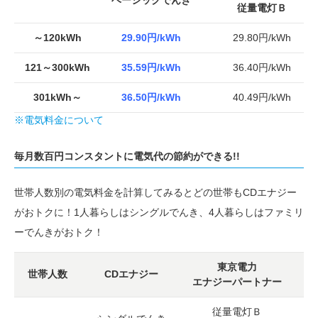
ベーシックでんき
従量電灯Ｂ
～120kWh
29.90円/kWh
29.80円/kWh
121～300kWh
35.59円/kWh
36.40円/kWh
301kWh～
36.50円/kWh
40.49円/kWh
※電気料金について
毎月数百円コンスタントに電気代の節約ができる!!
世帯人数別の電気料金を計算してみるとどの世帯もCDエナジー
がおトクに！1人暮らしはシングルでんき、4人暮らしはファミリ
ーでんきがおトク！
東京電力
世帯人数
CDエナジー
エナジーパートナー
従量電灯Ｂ
基