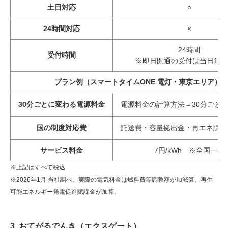
土日対応
○
24時間対応
×
24時間
受付時間
※即日開通の受付は当日15
プラン例（スマートタイムONE 電灯・東京エリア）
30分ごとに変わる電源料金
電源料金の計算方法＝30分ごとの電
国の制度対応費
託送費・容量拠出金・再エネ賦課
サービス料金
7円/kWh ※全国一律
※上記はすべて税込
※2026年1月 当社調べ。実際の電気料金は燃料費等調整額が加減算、再生
可能エネルギー発電促進賦課金が加算。
3. おてがるでんき（エクスゲート）