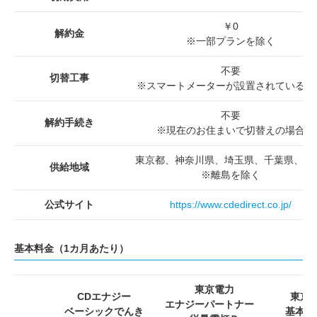
￥0
解約金
※一部プランを除く
不要
切替工事
※スマートメーターが設置されている場
不要
解約手続き
※現在のお住まいで切替えの場合
東京都、神奈川県、埼玉県、千葉県、栃
供給地域
※離島を除く
公式サイト
https://www.cdedirect.co.jp/
基本料金（1カ月あたり）
東京電力
CDエナジー
東京
エナジーパートナー
ベーシックでんき
基本プ