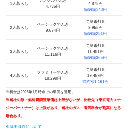
シングルでんき
1人暮らし
4,878円
4,735円
節約額143円
節
従量電灯Ｂ
基
ベーシックでんき
2人暮らし
9,955円
9,674円
節約額281円
節
従量電灯Ｂ
基
ベーシックでんき
3人暮らし
11,481円
1
11,116円
節約額365円
節
従量電灯Ｂ
基
ファミリーでんき
4人暮らし
19,459円
1
18,299円
節約額1,161円
節
※料金は2026年1月時点での単価を適用。
※当社の原・燃料費調整単価は上限がないが、比較先（東京電力エナ
ジーパートナー）は上限があり、当社のガス・電気料金が割高になる
場合あり。
※算出条件について