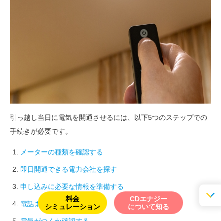
引っ越し当日に電気を開通させるには、以下5つのステップでの
手続きが必要です。
メーターの種類を確認する
即日開通できる電力会社を探す
申し込みに必要な情報を準備する
料金
CDエナジー
電話またはWebで申し込む
シミュレーション
について知る