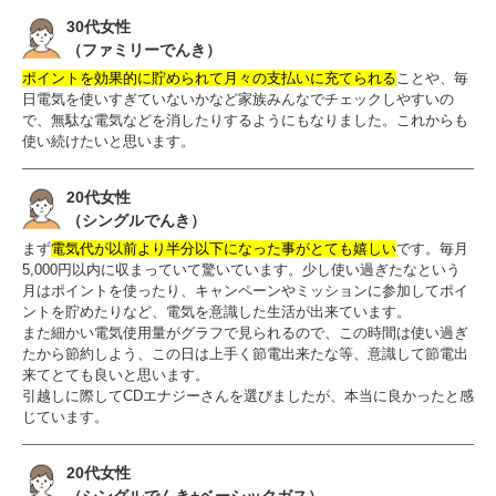
30代女性
（ファミリーでんき）
ポイントを効果的に貯められて月々の支払いに充てられる
ことや、毎
日電気を使いすぎていないかなど家族みんなでチェックしやすいの
で、無駄な電気などを消したりするようにもなりました。これからも
使い続けたいと思います。
20代女性
（シングルでんき）
まず
電気代が以前より半分以下になった事がとても嬉しい
です。毎月
5,000円以内に収まっていて驚いています。少し使い過ぎたなという
月はポイントを使ったり、キャンペーンやミッションに参加してポイ
ントを貯めたりなど、電気を意識した生活が出来ています。
また細かい電気使用量がグラフで見られるので、この時間は使い過ぎ
たから節約しよう、この日は上手く節電出来たな等、意識して節電出
来てとても良いと思います。
引越しに際してCDエナジーさんを選びましたが、本当に良かったと感
じています。
20代女性