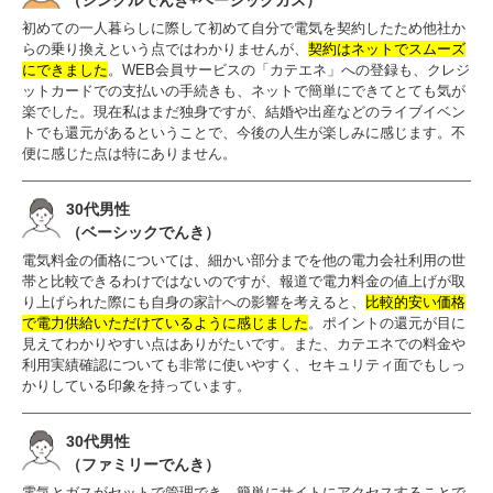
（シングルでんき+ベーシックガス）
初めての一人暮らしに際して初めて自分で電気を契約したため他社か
らの乗り換えという点ではわかりませんが、
契約はネットでスムーズ
にできました
。WEB会員サービスの「カテエネ」への登録も、クレジ
ットカードでの支払いの手続きも、ネットで簡単にできてとても気が
楽でした。現在私はまだ独身ですが、結婚や出産などのライブイベン
トでも還元があるということで、今後の人生が楽しみに感じます。不
便に感じた点は特にありません。
30代男性
（ベーシックでんき）
電気料金の価格については、細かい部分までを他の電力会社利用の世
帯と比較できるわけではないのですが、報道で電力料金の値上げが取
り上げられた際にも自身の家計への影響を考えると、
比較的安い価格
で電力供給いただけているように感じました
。ポイントの還元が目に
見えてわかりやすい点はありがたいです。また、カテエネでの料金や
利用実績確認についても非常に使いやすく、セキュリティ面でもしっ
かりしている印象を持っています。
30代男性
（ファミリーでんき）
電気とガスがセットで管理でき、簡単にサイトにアクセスすることで