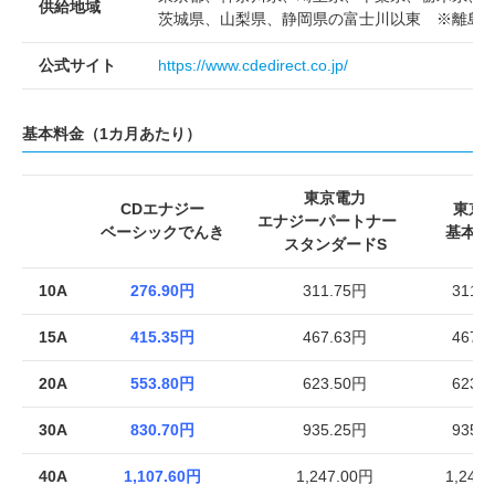
供給地域
茨城県、山梨県、静岡県の富士川以東 ※離島
公式サイト
https://www.cdedirect.co.jp/
基本料金（1カ月あたり）
東京電力
CDエナジー
東京
エナジーパートナー
ベーシックでんき
基本プ
スタンダードS
10A
276.90円
311.75円
311.
15A
415.35円
467.63円
467.
20A
553.80円
623.50円
623.
30A
830.70円
935.25円
935.
40A
1,107.60円
1,247.00円
1,246