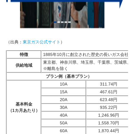
（出典：
東京ガス公式サイト
）
特徴
1885年10月に創立された歴史の長いガス会社
東京都、神奈川県、埼玉県、千葉県、茨城県、
供給地域
※離島を除く
プラン例（基本プラン）
10A
311.74円
15A
467.61円
20A
623.48円
基本料金
30A
935.22円
（1カ月あたり）
40A
1,246.96円
50A
1,558.70円
60A
1,870.44円