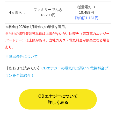
従量電灯Ｂ
基
ファミリーでんき
4人暮らし
19,459円
1
18,299円
節約額1,161円
節
※料金は2026年1月時点での単価を適用。
※
当社の燃料費調整単価は上限がないが、比較先（東京電力エナジー
パートナー）は上限があり、当社のガス・電気料金が割高になる場合
あり。
※算出条件について
【あわせて読みたい】
CDエナジーの電気代は高い？電気料金プ
ランを全部紹介！
CDエナジーについて
詳しくみる