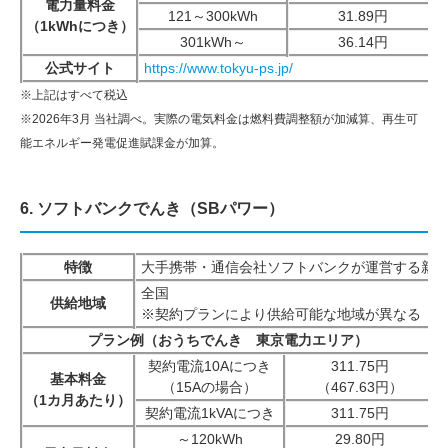
電力量料金
121～300kWh
31.89円
（1kWhにつき）
301kWh～
36.14円
公式サイト
https://www.tokyu-ps.jp/
※上記はすべて税込
※2026年3月 当社調べ。実際の電気料金は燃料費調整額が加減算、再生可
能エネルギー発電促進賦課金が加算。
6. ソフトバンクでんき（SBパワー）
特徴
大手携帯・通信会社ソフトバンクが運営する新
全国
供給地域
※契約プランにより供給可能な地域が異なる
プラン例（おうちでんき 東京電力エリア）
契約電流10Aにつき
311.75円
基本料金
（15Aの場合）
（467.63円）
（1カ月あたり）
契約電流1kVAにつき
311.75円
～120kWh
29.80円