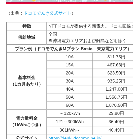
（出典：
ドコモでんき公式サイト
）
特徴
NTTドコモが提供する新電力。ドコモ回線ま
全国
供給地域
※沖縄電力エリアおよび離島などを除く
プラン例（ドコモでんきMプラン Basic 東京電力エリア）
10A
311.75円
15A
467.63円
20A
623.50円
基本料金
30A
935.25円
（1カ月あたり）
40A
1,247.00円
50A
1,558.75円
60A
1,870.50円
～120kWh
29.80円
電力量料金
121～300kWh
36.40円
（1kWhにつき）
301kWh～
40.49円
公式サイト
https://denki.docomo.ne.jp/