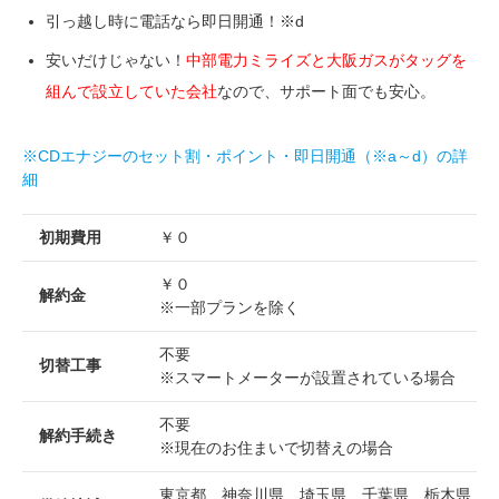
引っ越し時に電話なら即日開通！※d
安いだけじゃない！
中部電力ミライズと大阪ガスがタッグを
組んで設立していた会社
なので、サポート面でも安心。
※CDエナジーのセット割・ポイント・即日開通（※a～d）の詳
細
初期費用
￥０
￥０
解約金
※一部プランを除く
不要
切替工事
※スマートメーターが設置されている場合
不要
解約手続き
※現在のお住まいで切替えの場合
東京都、神奈川県、埼玉県、千葉県、栃木県、