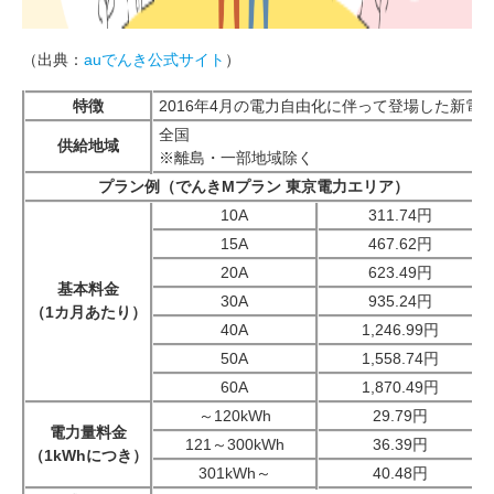
（出典：
auでんき公式サイト
）
特徴
2016年4月の電力自由化に伴って登場した新電
全国
供給地域
※離島・一部地域除く
プラン例（でんきMプラン 東京電力エリア）
10A
311.74円
15A
467.62円
20A
623.49円
基本料金
30A
​​935.24円
（1カ月あたり）
40A
1,246.99円
50A
1,558.74円
60A
1,870.49円
～120kWh
29.79円
電力量料金
121～300kWh
36.39円
（1kWhにつき）
301kWh～
40.48円