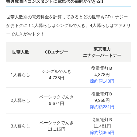
毎月数百円コンスタントに電気代の節約ができる!!
世帯人数別の電気料金を計算してみるとどの世帯もCDエナジー
がおトクに！1人暮らしはシングルでんき、4人暮らしはファミリ
ーでんきがおトク！
東京電力
世帯人数
CDエナジー
エナジーパートナー
従量電灯Ｂ
基
シングルでんき
1人暮らし
4,878円
4,735円
節約額143円
節
従量電灯Ｂ
基
ベーシックでんき
2人暮らし
9,955円
9,674円
節約額281円
節
従量電灯Ｂ
基
ベーシックでんき
3人暮らし
11,481円
1
11,116円
節約額365円
節