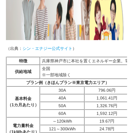
（出典：
シン・エナジー公式サイト
）
特徴
兵庫県神戸市に本社を置くエネルギー企業。電
全国
供給地域
※一部地域除く
プラン例（きほんプラン※東京電力エリア）
30A
796.06円
40A
1,061.41円
基本料金
（1カ月あたり）
50A
1,326.76円
60A
1,592.12円
～120kWh
19.67円
電力量料金
121～300kWh
24.78円
（1kWhあたり）