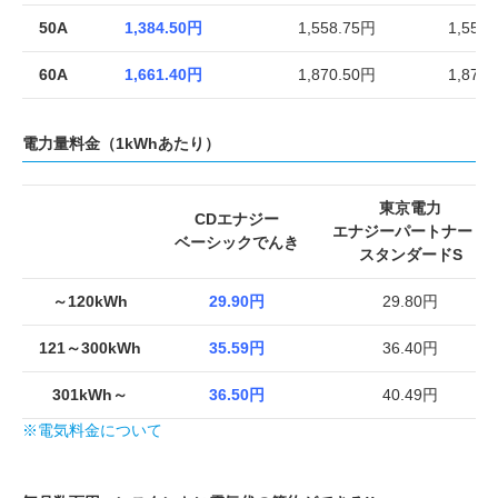
50A
1,384.50円
1,558.75円
1,558
60A
1,661.40円
1,870.50円
1,870
電力量料金
（1kWhあたり）
東京電力
CDエナジー
エナジーパートナー
ベーシックでんき
スタンダードS
～120kWh
29.90円
29.80円
121～300kWh
35.59円
36.40円
301kWh～
36.50円
40.49円
※電気料金について