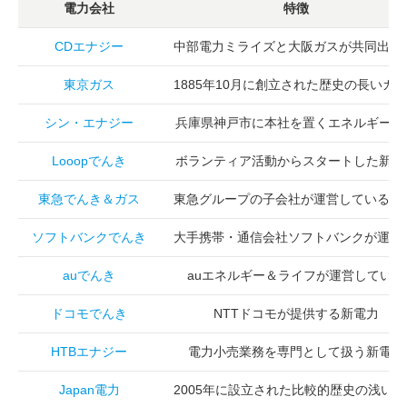
電力会社
特徴
CDエナジー
中部電力ミライズと大阪ガスが共同出資
東京ガス
1885年10月に創立された歴史の長いガ
シン・エナジー
兵庫県神戸市に本社を置くエネルギー企
Looopでんき
ボランティア活動からスタートした新電
東急でんき＆ガス
東急グループの子会社が運営している新
ソフトバンクでんき
大手携帯・通信会社ソフトバンクが運営
auでんき
auエネルギー＆ライフが運営している
ドコモでんき
NTTドコモが提供する新電力
HTBエナジー
電力小売業務を専門として扱う新電力
Japan電力
2005年に設立された比較的歴史の浅い