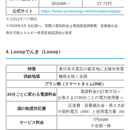
301kWh～
27.71円
公式サイト
https://www.symenergy.net/simulation/apply
※上記はすべて税込
※2026年3月 当社調べ。実際の電気料金は電源調達調整費、容量拠出金、
再生可能エネルギー発電促進賦課金が加算
4. Looopでんき（Looop）
特徴
東日本大震災の被災地に太陽光発電を
供給地域
離島を除く全国
プラン例（スマートタイムONE）
電源料金の計算方法＝
30分ごとに変わる電源料金
お客さまの30分ごとの電力使用量 ×｛そ
託送費・容量拠出金・再エネ賦課
国の制度対応費
※契約電力（kW）と使用電力量（kW
7円/kWh
サービス料金
※全国一律