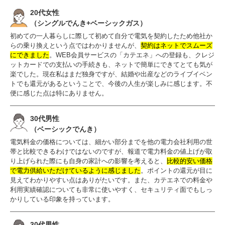
20代女性
（シングルでんき+ベーシックガス）
初めての一人暮らしに際して初めて自分で電気を契約したため他社か
らの乗り換えという点ではわかりませんが、
契約はネットでスムーズ
にできました
。WEB会員サービスの「カテエネ」への登録も、クレジ
ットカードでの支払いの手続きも、ネットで簡単にできてとても気が
楽でした。現在私はまだ独身ですが、結婚や出産などのライブイベン
トでも還元があるということで、今後の人生が楽しみに感じます。不
便に感じた点は特にありません。
30代男性
（ベーシックでんき）
電気料金の価格については、細かい部分までを他の電力会社利用の世
帯と比較できるわけではないのですが、報道で電力料金の値上げが取
り上げられた際にも自身の家計への影響を考えると、
比較的安い価格
で電力供給いただけているように感じました
。ポイントの還元が目に
見えてわかりやすい点はありがたいです。また、カテエネでの料金や
利用実績確認についても非常に使いやすく、セキュリティ面でもしっ
かりしている印象を持っています。
30代男性