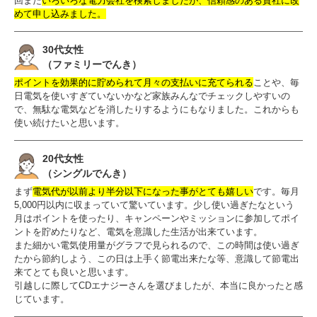
回また
いろいろな電力会社を検索しましたが、信頼感のある貴社に改
めて申し込みました。
30代女性
（ファミリーでんき）
ポイントを効果的に貯められて月々の支払いに充てられる
ことや、毎
日電気を使いすぎていないかなど家族みんなでチェックしやすいの
で、無駄な電気などを消したりするようにもなりました。これからも
使い続けたいと思います。
20代女性
（シングルでんき）
まず
電気代が以前より半分以下になった事がとても嬉しい
です。毎月
5,000円以内に収まっていて驚いています。少し使い過ぎたなという
月はポイントを使ったり、キャンペーンやミッションに参加してポイ
ントを貯めたりなど、電気を意識した生活が出来ています。
また細かい電気使用量がグラフで見られるので、この時間は使い過ぎ
たから節約しよう、この日は上手く節電出来たな等、意識して節電出
来てとても良いと思います。
引越しに際してCDエナジーさんを選びましたが、本当に良かったと感
じています。