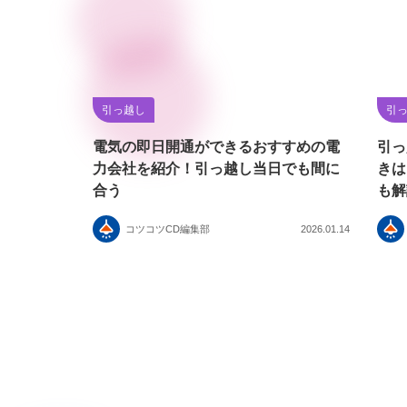
引っ越し
引
電気の即日開通ができるおすすめの電
引っ
力会社を紹介！引っ越し当日でも間に
きは
合う
も解
コツコツCD編集部
2026.01.14