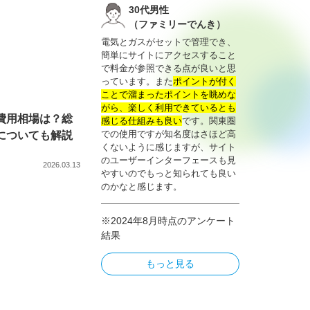
30代男性
（ファミリーでんき）
電気とガスがセットで管理でき、
簡単にサイトにアクセスすること
で料金が参照できる点が良いと思
っています。また
ポイントが付く
ことで溜まったポイントを眺めな
がら、楽しく利用できているとも
費用相場は？総
感じる仕組みも良い
です。関東圏
での使用ですが知名度はさほど高
についても解説
くないように感じますが、サイト
のユーザーインターフェースも見
2026.03.13
やすいのでもっと知られても良い
のかなと感じます。
※2024年8月時点のアンケート
結果
もっと見る