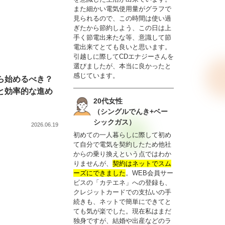
また細かい電気使用量がグラフで
見られるので、この時間は使い過
ぎたから節約しよう、この日は上
手く節電出来たな等、意識して節
電出来てとても良いと思います。
引越しに際してCDエナジーさんを
選びましたが、本当に良かったと
感じています。
ら始めるべき？
と効率的な進め
20代女性
（シングルでんき+ベー
シックガス）
2026.06.19
初めての一人暮らしに際して初め
て自分で電気を契約したため他社
からの乗り換えという点ではわか
りませんが、
契約はネットでスム
ーズにできました
。WEB会員サー
ビスの「カテエネ」への登録も、
クレジットカードでの支払いの手
続きも、ネットで簡単にできてと
ても気が楽でした。現在私はまだ
独身ですが、結婚や出産などのラ