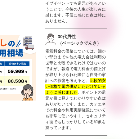
イブイベントでも還元があるとい
うことで、今後の人生が楽しみに
感じます。不便に感じた点は特に
ありません。
30代男性
（ベーシックでんき）
電気料金の価格については、細か
い部分までを他の電力会社利用の
世帯と比較できるわけではないの
ですが、報道で電力料金の値上げ
が取り上げられた際にも自身の家
計への影響を考えると、
比較的安
い価格で電力供給いただけている
ように感じました
。ポイントの還
元が目に見えてわかりやすい点は
ありがたいです。また、カテエネ
での料金や利用実績確認について
も非常に使いやすく、セキュリテ
ィ面でもしっかりしている印象を
持っています。