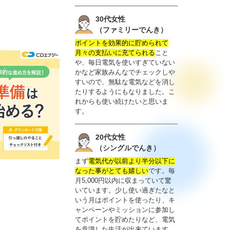
30代女性
（ファミリーでんき）
ポイントを効果的に貯められて
月々の支払いに充てられる
こと
や、毎日電気を使いすぎていない
かなど家族みんなでチェックしや
すいので、無駄な電気などを消し
たりするようにもなりました。こ
れからも使い続けたいと思いま
す。
20代女性
（シングルでんき）
まず
電気代が以前より半分以下に
なった事がとても嬉しい
です。毎
月5,000円以内に収まっていて驚
いています。少し使い過ぎたなと
いう月はポイントを使ったり、キ
ャンペーンやミッションに参加し
てポイントを貯めたりなど、電気
を意識した生活が出来ています。