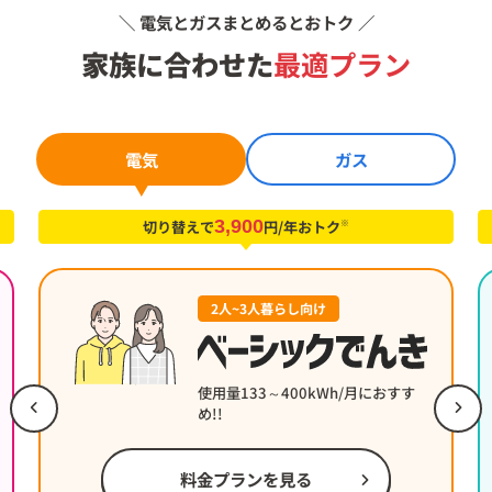
＼ 電気とガスまとめるとおトク ／
家族に合わせた
最適プラン
電気
ガス
3,900
※
切り替えで
円/年おトク
2人~3人暮らし向け
使用量133～400kWh/月におすす
め!!
料金プランを見る