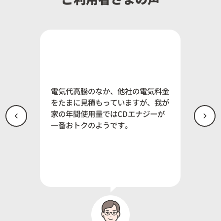
価格が
の電力会
下がり
した。
められ
電気代高騰のなか、他社の電気料金
ール電化
し引い
をたまに見積もっていますが、我が
に電気料
思いま
家の年間使用量ではCDエナジーが
いたとこ
切り替
一番おトクのようです。
ているよ
た点は
っと早
ておけ