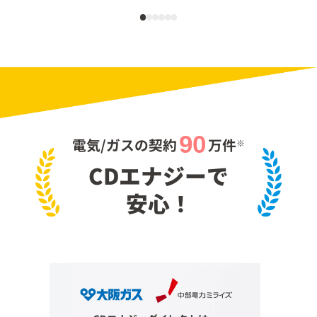
90
電気/ガスの契約
万件
※
CDエナジーで
安心！