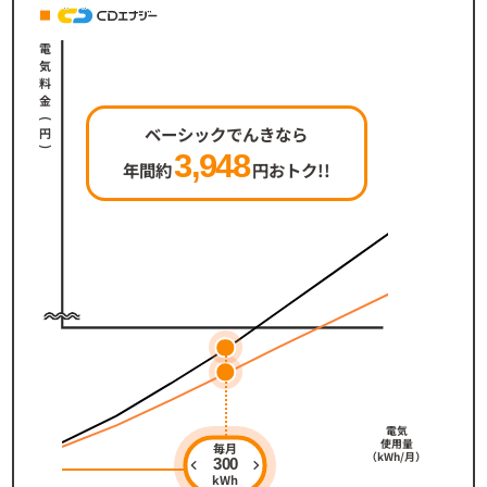
電気料金 
(
 円 
ベーシックでんき
なら
)
3,948
年間約
円おトク!!
電気
使用量
毎月
（kWh/月）
300
kWh