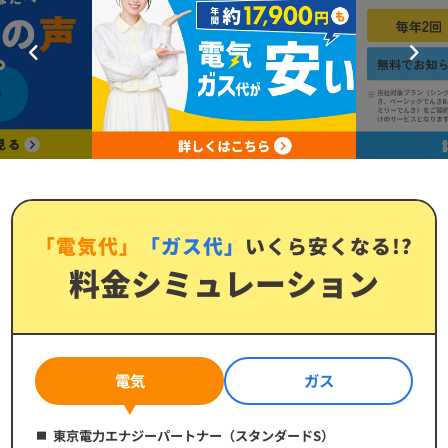
100円未満切り捨て。
③ 実際は電気・ガス料金には毎月燃料費・原料費調整額を加減
算。使用状況によりお得額は変動。
「電気代」
「ガス代」
いくら安くなる!?
料金シミュレーション
電気
ガス
東京電力エナジーパートナー（スタンダードS）