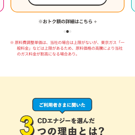
※おトク額の詳細はこちら
パー
※ 使用量（40A・300kWh/月）をもとに、東京電力エナジーパー
※
算
トナー「スタンダードS」の適用単価と当社の料金を比較し算
定。
可
セット割、消費税相当額を含み、燃料費調整額および再生可
※ 原料費調整単価は、当社の場合は上限がないが、東京ガス「一
未
能エネルギー発電促進賦課金を含まない金額の比較。100円未
般料金」などは上限があるため、原料価格の高騰により当社
満切り捨て。
のガス料金が割高になる場合あり。
に
実際は電気料金には毎月燃料費調整額を加減算。使用状況に
よりおトク額は変動。