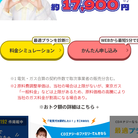
最適プランを診断!!
WEBから最短5分で完
料金シミュレーション
かんたん申し込み
※1 電気・ガス合算の契約件数で取次事業者の販売分含む。
※2 原料費調整単価は、当社の場合は上限がないが、東京ガス
「一般料金」などは上限があるため、原料価格の高騰により
当社のガス料金が割高になる場合あり。
※おトク額の詳細はこちら
① おトク額は、4人家族のモデル使用量（電気40A 500kWh/月、
ガス45m³/月）をもとに東電EP「スタンダードS」東京ガス
「一般料金」の適用単価とCDエナジー「ファミリーでんき」
「ベーシックガス」の料金を比較し、算定。
② セット割、消費税相当額を含み、燃料費・原料費調整額および
再生可能エネルギー発電補足賦課金を含まない金額の比較。