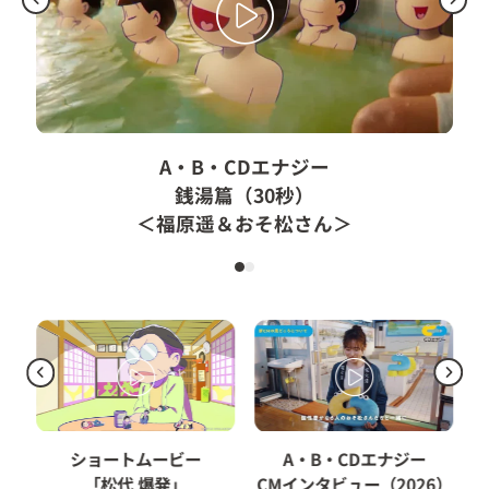
A・B・CDエナジー
銭湯篇（30秒）
＜福原遥＆おそ松さん＞
ショートムービー
A・B・CDエナジー
「松代 爆発」
CMインタビュー（2026）