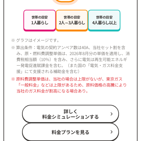
世帯の目安
世帯の目安
世帯の目安
1人暮らし
2人～3人暮らし
4人暮らし以上
※ グラフはイメージです。
※ 算出条件：電気の契約アンペア数は40A、当社セット割を含
み、原・燃料費調整単価は、2026年8月分の単価を適用し、消
費税相当額（10％）を含み、さらに電気は再生可能エネルギ
ー発電促進賦課金を含む。（また国の「電気・ガス料金支
援」にて支援される補助金を含む）
※ 原料費調整単価は、当社の場合は上限がないが、東京ガス
「一般料金」などは上限があるため、原料価格の高騰により
当社のガス料金が割高になる場合あり。
詳しく
料金シミュレーションする
料金プランを見る