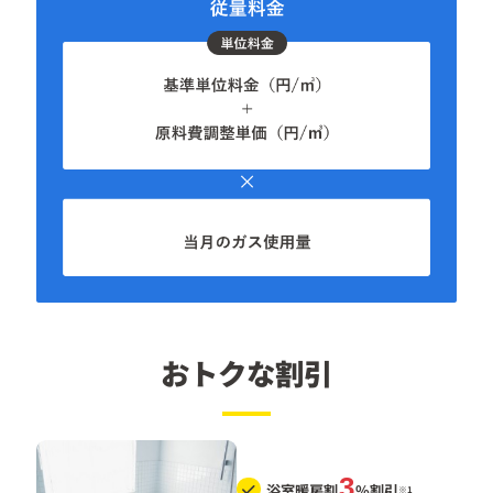
おトクな割引
3
浴室暖房割
%割引
※1