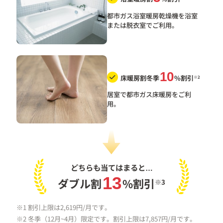
都市ガス浴室暖房乾燥機を浴室
または脱衣室でご利用。
10
床暖房割冬季
%割引
※2
居室で都市ガス床暖房をご利
用。
どちらも当てはまると…
13
ダブル割
%割引
※3
※1 割引上限は2,619円/月です。
※2 冬季（12月~4月）限定です。割引上限は7,857円/月です。