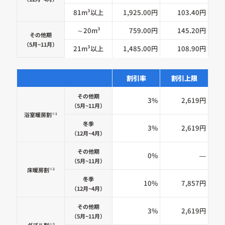
81m³以上
1,925.00円
103.40円
～20m³
759.00円
145.20円
その他期
（5月~11月）
21m³以上
1,485.00円
108.90円
割引率
割引上限
その他期
3%
2,619円
（5月~11月）
浴室暖房割
※1
冬季
3%
2,619円
（12月~4月）
その他期
0%
—
（5月~11月）
床暖房割
※2
冬季
10%
7,857円
（12月~4月）
その他期
3%
2,619円
（5月~11月）
ダブル割
※3