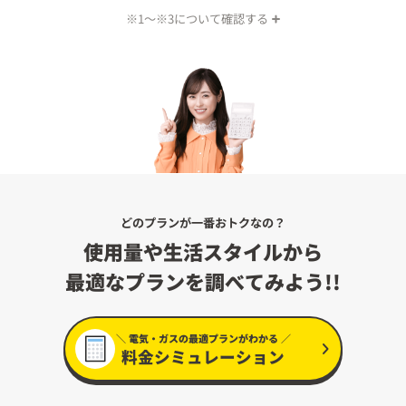
※1〜※3について確認する
※1 WEB会員サービス「カテエネ」に会員登録し、電気契約の情
報登録が必要。ポイントの対象となる料金は、再生可能エネ
ルギー発電促進賦課金を除く。また、セット割引の適用を受
ける場合は、割引後の料金。
※2 詳細は
祝割
についてをご確認ください。
※3 詳細は
LINE特典
についてをご確認ください。
どのプランが一番おトクなの？
使用量や生活スタイルから
最適なプランを調べてみよう!!
＼ 電気・ガスの最適プランがわかる ／
料金シミュレーション