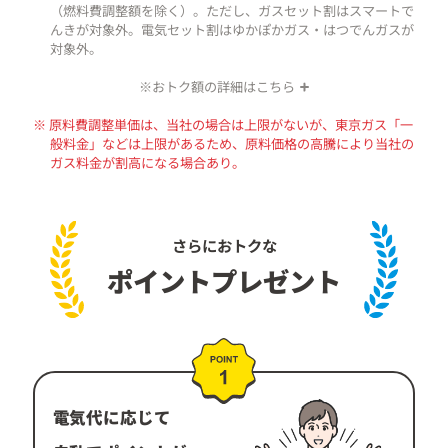
（燃料費調整額を除く）。ただし、ガスセット割はスマートで
んきが対象外。電気セット割はゆかぽかガス・はつでんガスが
対象外。
※おトク額の詳細はこちら
※ 電気は、使用量（40A・300kWh/月）をもとに比較。
ガスは、使用量（70m³/月）をもとに比較。
※ 原料費調整単価は、当社の場合は上限がないが、東京ガス「一
消費税相当額を含み、原・燃料費調整額および再生可能エネル
般料金」などは上限があるため、原料価格の高騰により当社の
ギー発電促進賦課金を含まない金額の比較。100円未満切り捨
ガス料金が割高になる場合あり。
て。実際は電気・ガス料金には毎月原・燃料費調整額を加減
算。使用状況によりおトク額は変動。
さらにおトクな
ポイントプレゼント
電気代に応じて