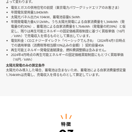
よって変わります。
電気とガスの併用住宅の前提（東京電力パワーグリッドエリアのお客さま）
年間電気使用量3,840kWh
太陽光パネル出力4.104kW、蓄電池容量6.5kWh
年間発電電力量4,512kWh。うち太陽光発電による自家消費量を1,344kWh（発
電量の約30%）、蓄電池による自家消費量を1,764kWh（発電量の約39%）と仮
定し、残りは再生可能エネルギーの固定価格買取制度に基づく買取単価（16円
／kWh）で売電収入を得るものとして算出しています。
電気料金：CDエナジーダイレクト「ベーシックでんきB」（2024年4月1日時点
での適用単価（消費税等相当額10%込みの金額））契約容量40A
再生可能エネルギー発電促進賦課金、燃料費調整額は含みません。
2024年4月時点の再生可能エネルギーの固定価格買取制度にもとづく買取単価
（16円／kWh）
太陽光発電のみの算定条件
太陽光のみ導入した場合、蓄電池は含まないため、蓄電池による自家消費量想定量
1,764kWhは売電し、売電収入を得るものとして算定しています。