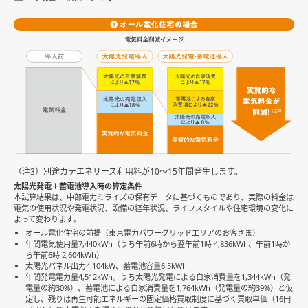
（注3）別途カテエネリース利用料が10〜15年間発生します。
太陽光発電＋蓄電池導入時の算定条件
本試算結果は、中部電力ミライズの保有データに基づくものであり、実際の料金は
電気の使用状況や発電状況、設備の経年状況、ライフスタイルや住宅環境の変化に
よって変わります。
オール電化住宅の前提（東京電力パワーグリッドエリアのお客さま）
年間電気使用量7,440kWh（うち午前6時から翌午前1時 4,836kWh、午前1時か
ら午前6時 2,604kWh）
太陽光パネル出力4.104kW、蓄電池容量6.5kWh
年間発電電力量4,512kWh。うち太陽光発電による自家消費量を1,344kWh（発
電量の約30%）、蓄電池による自家消費量を1,764kWh（発電量の約39%）と仮
定し、残りは再生可能エネルギーの固定価格買取制度に基づく買取単価（16円