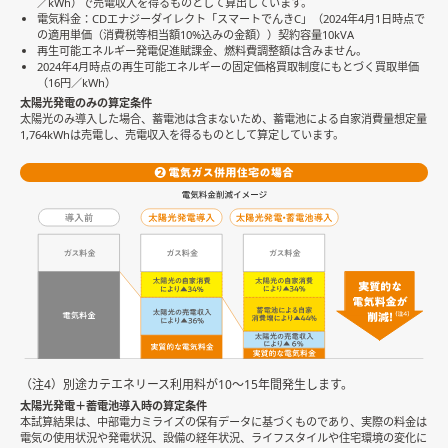
／kWh）で売電収入を得るものとして算出しています。
電気料金：CDエナジーダイレクト「スマートでんきC」（2024年4月1日時点で
の適用単価（消費税等相当額10%込みの金額））契約容量10kVA
再生可能エネルギー発電促進賦課金、燃料費調整額は含みません。
2024年4月時点の再生可能エネルギーの固定価格買取制度にもとづく買取単価
（16円／kWh）
太陽光発電のみの算定条件
太陽光のみ導入した場合、蓄電池は含まないため、蓄電池による自家消費量想定量
1,764kWhは売電し、売電収入を得るものとして算定しています。
（注4）別途カテエネリース利用料が10〜15年間発生します。
太陽光発電＋蓄電池導入時の算定条件
本試算結果は、中部電力ミライズの保有データに基づくものであり、実際の料金は
電気の使用状況や発電状況、設備の経年状況、ライフスタイルや住宅環境の変化に