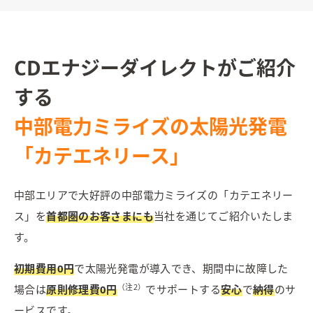
CDエナジーダイレクトがご紹介
する
中部電力ミライズの太陽光発電
「カテエネリース」
中部エリアで大好評の中部電力ミライズの「カテエネリー
ス」を
首都圏のお客さまにも
当社を通じてご紹介いたしま
す。
初期費用0円
で太陽光発電が導入でき、期間中に故障した
（注2）
場合は
原則修理費0円
でサポートする
安心
で
納得
のサ
ービスです。