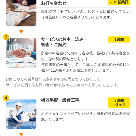
～10営業日
お打ち合わせ
現地訪問させていただき、お客さまに最適なプラン
（お見積り）をご提案させていただきます。
サービスのお申し込み・
1週間
審査・ご契約
所定の申込書にてお申し込み後、当社にて与信審査を
おこない契約締結となります。
与信審査の一環として、ご本人さま確認のため0120-
427-411の番号よりお電話を差し上げます。
(注) こちらの番号は与信審査専用の暗号となっております。
サービスに関するお問い合わせは0570-037-874へお願いいたします。
機器手配・設置工事
3週間
～3ヶ月
お客さま宅に入らせていただき、機器の設置工事を実
施いたします。