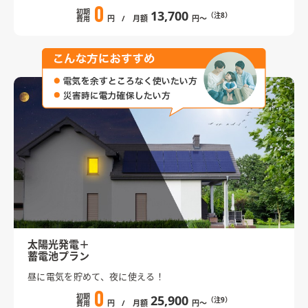
0
初期
13,700
（注8）
円
/ 月額
円〜
費用
太陽光発電＋
蓄電池プラン
昼に電気を貯めて、夜に使える！
0
初期
25,900
（注9）
円
/ 月額
円〜
費用