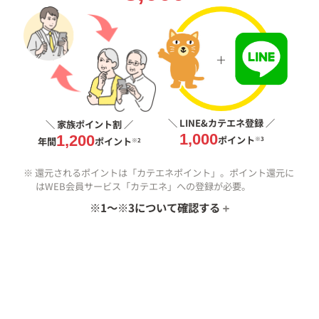
＼ LINE&カテエネ登録 ／
＼ 家族ポイント割 ／
1,000
1,200
ポイント
年間
ポイント
※3
※2
※ 還元されるポイントは「カテエネポイント」。ポイント還元に
はWEB会員サービス「カテエネ」への登録が必要。
※1 詳細は
祝割
についてをご確認ください。
※1〜※3について確認する
※2 「カテエネ」にて契約情報の登録、適用の申し込みが必要。2
親等以内の家族が、当社、中部電力または大阪ガスとの間で
電気またはガスの契約がある場合に限る。中部電力のお客さ
まは100ポイント/月を、大阪ガスのお客さまはQUOカード
（1,000円分）を還元。
※3 詳細は
LINE特典
についてをご確認ください。