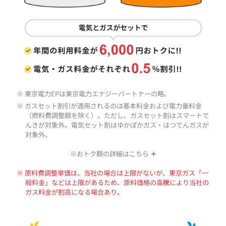
※ 東京電力EPは東京電力エナジーパートナーの略。
※ ガスセット割引が適用されるのは基本料金および電力量料金
（燃料費調整額を除く）。ただし、ガスセット割はスマートで
んきが対象外。電気セット割はゆかぽかガス・はつでんガスが
対象外。
※おトク額の詳細はこちら
※ 電気は、使用量（40A・300kWh/月）をもとに比較。
ガスは、使用量（30m³/月）をもとに比較。
※ 原料費調整単価は、当社の場合は上限がないが、東京ガス「一
消費税相当額を含み、原・燃料費調整額および再生可能エネル
般料金」などは上限があるため、原料価格の高騰により当社の
ギー発電促進賦課金を含まない金額の比較。100円未満切り捨
ガス料金が割高になる場合あり。
て。実際は電気・ガス料金には毎月原・燃料費調整額を加減
算。使用状況によりおトク額は変動。