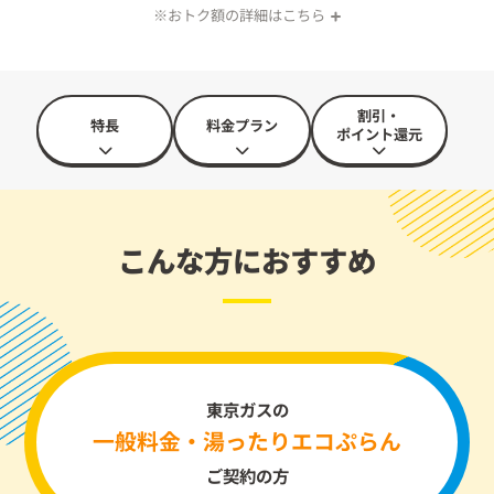
※おトク額の詳細はこちら
※ 使用量（30m³/月）をもとに、東京ガス「一般料金」の適用単
価と当社の料金を比較し算定。
セット割、消費税相当額を含み、原料費調整額を含まない金額
の比較。100円未満切り捨て。
割引・
特長
料金プラン
ポイント還元
こんな方におすすめ
東京ガスの
一般料金・湯ったりエコぷらん
ご契約の方