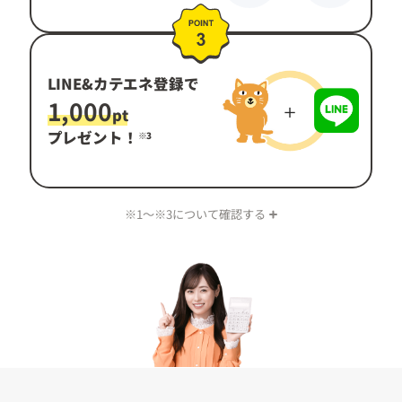
LINE&カテエネ登録で
1,000
pt
プレゼント！
※3
※1〜※3について確認する
※1 WEB会員サービス「カテエネ」に会員登録し、電気契約の情
報登録が必要。ポイントの対象となる料金は、再生可能エネ
ルギー発電促進賦課金を除く。また、セット割引の適用を受
ける場合は、割引後の料金。
※2 詳細は
祝割
についてをご確認ください。
※3 詳細は
LINE特典
についてをご確認ください。