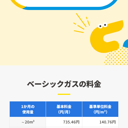
ベーシックガスの料金
1か月の
基本料金
基準単位料金
使用量
（円/月）
（円/m³）
～20m³
735.46円
140.76円