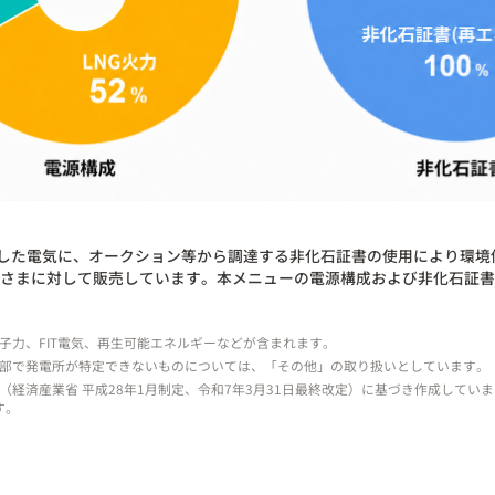
達した電気に、オークション等から調達する非化石証書の使用により環境
客さまに対して販売しています。本メニューの電源構成および非化石証書の
原子力、FIT電気、再生可能エネルギーなどが含まれます。
一部で発電所が特定できないものについては、「その他」の取り扱いとしています。
（経済産業省 平成28年1月制定、令和7年3月31日最終改定）に基づき作成してい
す。