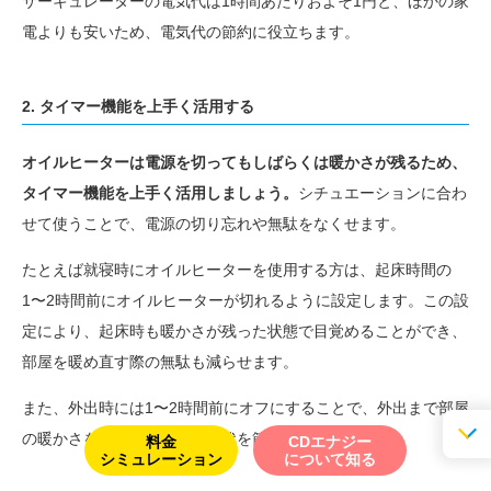
サーキュレーターの電気代は1時間あたりおよそ1円と、ほかの家
電よりも安いため、電気代の節約に役立ちます。
2. タイマー機能を上手く活用する
オイルヒーターは電源を切ってもしばらくは暖かさが残るため、
タイマー機能を上手く活用しましょう。
シチュエーションに合わ
せて使うことで、電源の切り忘れや無駄をなくせます。
たとえば就寝時にオイルヒーターを使用する方は、起床時間の
1〜2時間前にオイルヒーターが切れるように設定します。この設
定により、起床時も暖かさが残った状態で目覚めることができ、
部屋を暖め直す際の無駄も減らせます。
また、外出時には1〜2時間前にオフにすることで、外出まで部屋
の暖かさを持続させつつ電気代を節約できます。
料金
CDエナジー
シミュレーション
について知る