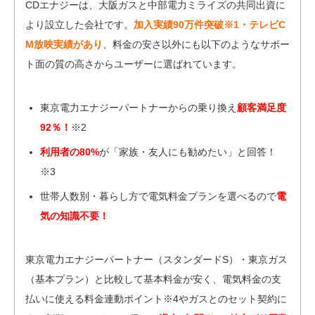
CDエナジーは、大阪ガスと中部電力ミライズの共同出資に
より設立した会社です。
加入実績90万件突破※1・テレビC
M放映実績があり
、料金の安さ以外にも以下のようなサポー
ト面の質の高さからユーザーに選ばれています。
東京電力エナジーパートナーからの乗り換え
顧客満足度
92％！
※2
利用者の80%
が「家族・友人にも勧めたい」と回答！
※3
世帯人数別・暮らし方で電気料金プランを選べるので
電
気の知識不要！
東京電力エナジーパートナー（スタンダードS）・東京ガス
（基本プラン）と比較して基本料金が安く、電気料金の支
払いに使える料金連動ポイント※4やガスとのセット契約に