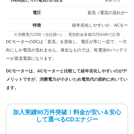
1時間あたりの電気代の目安
約0.7円
電圧
直流（電流の流れが一定
特徴
経年劣化しやすいが、ACモータ
※消費電力23W（当社調べ）、電気料金単価31円/kWhで計算
DCモーターのDCは「直流」を意味し、電圧が常に一定で、一方
向にしか電流が流れません。身近なものでは、乾電池やバッテリ
ーが直流電源になります。
DCモーターは、ACモーターと比較して経年劣化しやすいのがデ
メリットですが、消費電力が小さいため電気代の節約に向いてい
ます。
加入実績90万件突破！料金が安い＆安心
して選べるCDエナジー