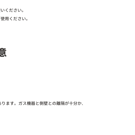
使いください。
ご使用ください。
意
あります。ガス機器と側壁との離隔が十分か､