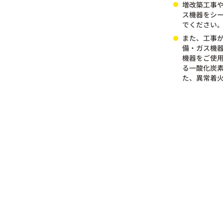
増改築工事
ス機器をシ
でください｡
また、工事
備・ガス機
機器をご使用
る一酸化炭
た、異常着