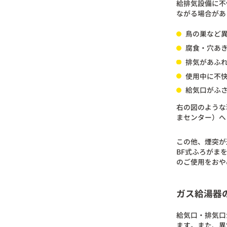
給排気設備に不
ながる場合があ
鳥の巣など
腐食・穴あ
排気があふ
使用中に不
給気口がふ
右の図のような
まセンター）へ
この他、煙突が
BF式ふろがま
のご使用をおや
ガス給湯器
給気口・排気口
ます。また、異