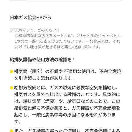
日本ガス協会HPから
※ 0.04％って、どのくらい？
◎標準的な浴室(5立方メートル)に、2リットルのペットボトル
1本分の一酸化炭素を混ぜたくらいです。一酸化炭素は、それ
だけでも吐き気が起きるほど毒性の強い気体です。
給排気設備や使用方法の確認を！
排気筒（煙突）の不備や 不適切な使用は、不完全燃焼
を引き起こす恐れがあります。
給排気設備とは、ガスの燃焼に必要な空気を補給し、
排気ガスを屋外へ排出する設備のことです。具体的に
は、給排気筒（煙突）や、給気口などのことで、この
給排気設備に不備があると、ガス機器が不完全燃焼を
起こし、一酸化炭素中毒の原因になる恐れがありま
す。
また、ガス機器の誤ったご使用も、不完全燃焼による