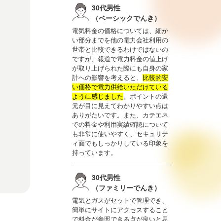
30代男性
（ベーシックでんき）
電気料金の価格については、細か
い部分までを他の電力会社利用の
世帯と比較できるわけではないの
ですが、報道で電力料金の値上げ
が取り上げられた際にも自身の家
計への影響を考えると、
比較的安
い価格で電力供給いただけている
ように感じました
。ポイントの還
元が目に見えてわかりやすい点は
ありがたいです。また、カテエネ
での料金や利用実績確認について
も非常に使いやすく、セキュリテ
ィ面でもしっかりしている印象を
持っています。
30代男性
（ファミリーでんき）
電気とガスがセットで管理でき、
簡単にサイトにアクセスすること
で料金が参照できる点が良いと思