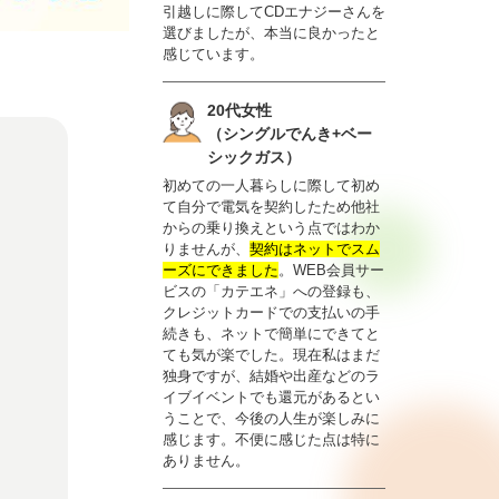
引越しに際してCDエナジーさんを
選びましたが、本当に良かったと
感じています。
20代女性
（シングルでんき+ベー
シックガス）
初めての一人暮らしに際して初め
て自分で電気を契約したため他社
からの乗り換えという点ではわか
りませんが、
契約はネットでスム
ーズにできました
。WEB会員サー
ビスの「カテエネ」への登録も、
クレジットカードでの支払いの手
続きも、ネットで簡単にできてと
ても気が楽でした。現在私はまだ
独身ですが、結婚や出産などのラ
イブイベントでも還元があるとい
うことで、今後の人生が楽しみに
感じます。不便に感じた点は特に
ありません。