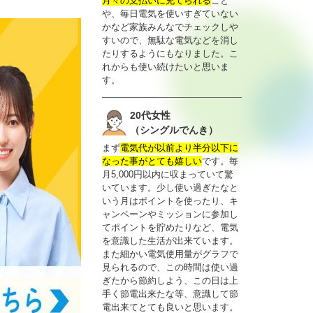
月々の支払いに充てられる
こと
や、毎日電気を使いすぎていない
かなど家族みんなでチェックしや
すいので、無駄な電気などを消し
たりするようにもなりました。こ
れからも使い続けたいと思いま
す。
20代女性
（シングルでんき）
まず
電気代が以前より半分以下に
なった事がとても嬉しい
です。毎
月5,000円以内に収まっていて驚
いています。少し使い過ぎたなと
いう月はポイントを使ったり、キ
ャンペーンやミッションに参加し
てポイントを貯めたりなど、電気
を意識した生活が出来ています。
また細かい電気使用量がグラフで
見られるので、この時間は使い過
ぎたから節約しよう、この日は上
手く節電出来たな等、意識して節
電出来てとても良いと思います。