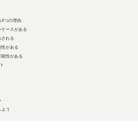
る4つの理由
いケースがある
右される
能性がある
可能性がある
ト
い
しよう