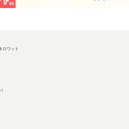
/キロワット
ル）
）