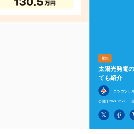
電気
太陽光発電
ても紹介
コツコツCD
公開日 2024.12.27
更