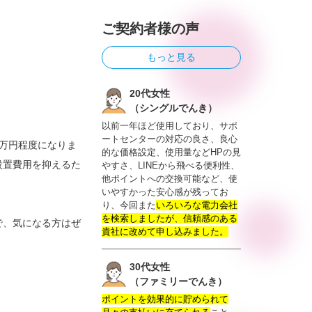
ご契約者様の声
もっと見る
20代女性
（シングルでんき）
以前一年ほど使用しており、サポ
ートセンターの対応の良さ、良心
5万円程度になりま
的な価格設定、使用量などHPの見
設置費用を抑えるた
やすさ、LINEから飛べる便利性、
他ポイントへの交換可能など、使
いやすかった安心感が残ってお
り、今回また
いろいろな電力会社
を検索しましたが、信頼感のある
で、気になる方はぜ
貴社に改めて申し込みました。
30代女性
（ファミリーでんき）
ポイントを効果的に貯められて