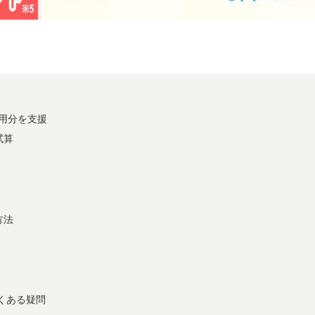
使用分を支援
試算
方法
！
くある疑問