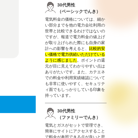
30代男性
（ベーシックでんき）
電気料金の価格については、細か
い部分までを他の電力会社利用の
世帯と比較できるわけではないの
ですが、報道で電力料金の値上げ
が取り上げられた際にも自身の家
計への影響を考えると、
比較的安
い価格で電力供給いただけている
ように感じました
。ポイントの還
元が目に見えてわかりやすい点は
ありがたいです。また、カテエネ
での料金や利用実績確認について
も非常に使いやすく、セキュリテ
ィ面でもしっかりしている印象を
持っています。
30代男性
（ファミリーでんき）
電気とガスがセットで管理でき、
簡単にサイトにアクセスすること
で料金が参照できる点が良いと思