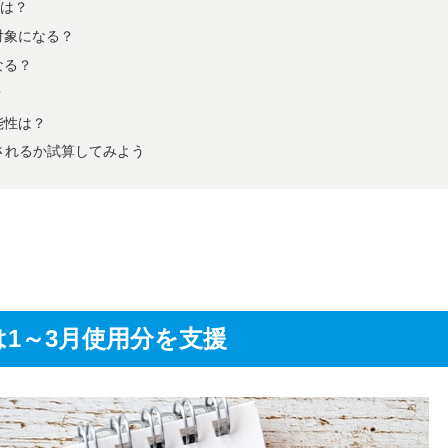
いは？
対象になる？
なる？
？
能性は？
されるか試算してみよう
は1～3月使用分を支援