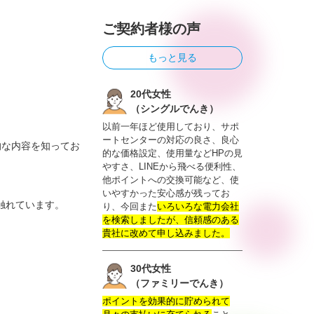
ご契約者様の声
もっと見る
20代女性
（シングルでんき）
以前一年ほど使用しており、サポ
ートセンターの対応の良さ、良心
的な内容を知ってお
的な価格設定、使用量などHPの見
やすさ、LINEから飛べる便利性、
他ポイントへの交換可能など、使
いやすかった安心感が残ってお
触れています。
り、今回また
いろいろな電力会社
を検索しましたが、信頼感のある
貴社に改めて申し込みました。
30代女性
（ファミリーでんき）
ポイントを効果的に貯められて