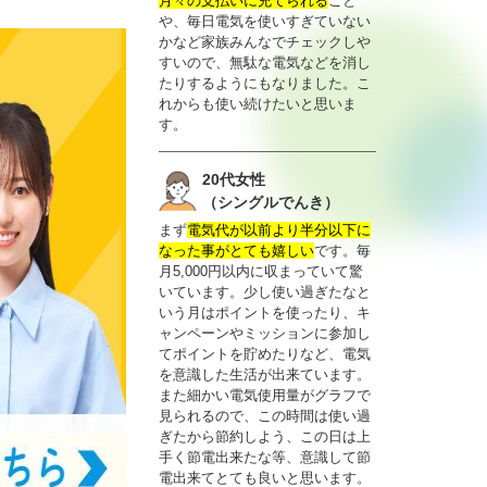
月々の支払いに充てられる
こと
や、毎日電気を使いすぎていない
かなど家族みんなでチェックしや
すいので、無駄な電気などを消し
たりするようにもなりました。こ
れからも使い続けたいと思いま
す。
20代女性
（シングルでんき）
まず
電気代が以前より半分以下に
なった事がとても嬉しい
です。毎
月5,000円以内に収まっていて驚
いています。少し使い過ぎたなと
いう月はポイントを使ったり、キ
ャンペーンやミッションに参加し
てポイントを貯めたりなど、電気
を意識した生活が出来ています。
また細かい電気使用量がグラフで
見られるので、この時間は使い過
ぎたから節約しよう、この日は上
手く節電出来たな等、意識して節
電出来てとても良いと思います。