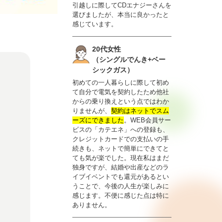
引越しに際してCDエナジーさんを
選びましたが、本当に良かったと
感じています。
20代女性
（シングルでんき+ベー
シックガス）
初めての一人暮らしに際して初め
て自分で電気を契約したため他社
からの乗り換えという点ではわか
りませんが、
契約はネットでスム
ーズにできました
。WEB会員サー
ビスの「カテエネ」への登録も、
クレジットカードでの支払いの手
続きも、ネットで簡単にできてと
ても気が楽でした。現在私はまだ
独身ですが、結婚や出産などのラ
イブイベントでも還元があるとい
うことで、今後の人生が楽しみに
感じます。不便に感じた点は特に
ありません。