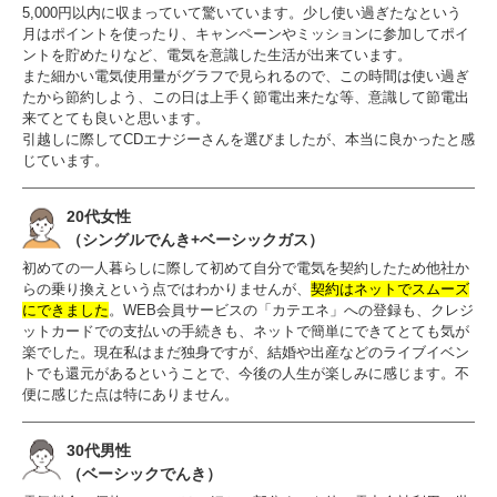
5,000円以内に収まっていて驚いています。少し使い過ぎたなという
月はポイントを使ったり、キャンペーンやミッションに参加してポイ
ントを貯めたりなど、電気を意識した生活が出来ています。
また細かい電気使用量がグラフで見られるので、この時間は使い過ぎ
たから節約しよう、この日は上手く節電出来たな等、意識して節電出
来てとても良いと思います。
引越しに際してCDエナジーさんを選びましたが、本当に良かったと感
じています。
20代女性
（シングルでんき+ベーシックガス）
初めての一人暮らしに際して初めて自分で電気を契約したため他社か
らの乗り換えという点ではわかりませんが、
契約はネットでスムーズ
にできました
。WEB会員サービスの「カテエネ」への登録も、クレジ
ットカードでの支払いの手続きも、ネットで簡単にできてとても気が
楽でした。現在私はまだ独身ですが、結婚や出産などのライブイベン
トでも還元があるということで、今後の人生が楽しみに感じます。不
便に感じた点は特にありません。
30代男性
（ベーシックでんき）