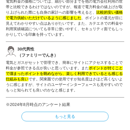
電気料金の価格については、細かい部分までを他の電力会社利用の世
帯と比較できるわけではないのですが、報道で電力料金の値上げが取
り上げられた際にも自身の家計への影響を考えると、
比較的安い価格
で電力供給いただけているように感じました
。ポイントの還元が目に
見えてわかりやすい点はありがたいです。また、カテエネでの料金や
利用実績確認についても非常に使いやすく、セキュリティ面でもしっ
かりしている印象を持っています。
30代男性
（ファミリーでんき）
電気とガスがセットで管理でき、簡単にサイトにアクセスすることで
料金が参照できる点が良いと思っています。また
ポイントが付くこと
で溜まったポイントを眺めながら、楽しく利用できているとも感じる
仕組みも良い
です。関東圏での使用ですが知名度はさほど高くないよ
うに感じますが、サイトのユーザーインターフェースも見やすいので
もっと知られても良いのかなと感じます。
※2024年8月時点のアンケート結果
もっと見る