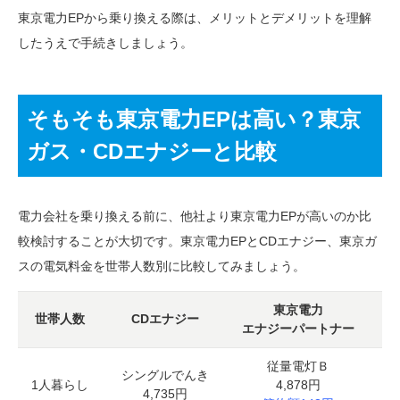
東京電力EPから乗り換える際は、メリットとデメリットを理解
したうえで手続きしましょう。
そもそも東京電力EPは高い？東京
ガス・CDエナジーと比較
電力会社を乗り換える前に、他社より東京電力EPが高いのか比
較検討することが大切です。東京電力EPとCDエナジー、東京ガ
スの電気料金を世帯人数別に比較してみましょう。
東京電力
世帯人数
CDエナジー
エナジーパートナー
従量電灯Ｂ
基
シングルでんき
1人暮らし
4,878円
4,735円