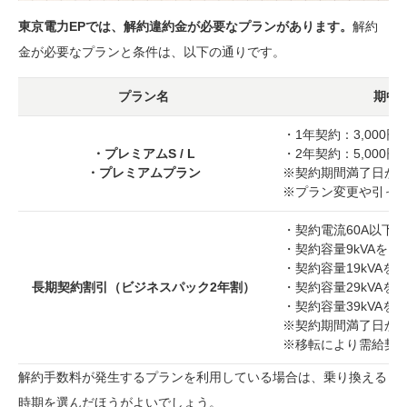
東京電力EPでは、解約違約金が必要なプランがあります。
解約
金が必要なプランと条件は、以下の通りです。
プラン名
期中
・1年契約：3,000
・プレミアムS / L
・2年契約：5,000
・プレミアムプラン
※契約期間満了日か
※プラン変更や引っ
・契約電流60A以下、
・契約容量9kVAをこ
・契約容量19kVAをこ
長期契約割引（ビジネスパック2年割）
・契約容量29kVAをこ
・契約容量39kVAを
※契約期間満了日か
※移転により需給契
解約手数料が発生するプランを利用している場合は、乗り換える
時期を選んだほうがよいでしょう。