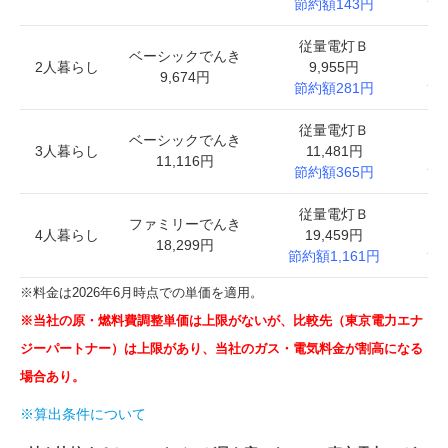
節約額143円
節
従量電灯Ｂ
基
ベーシックでんき
2人暮らし
9,955円
9,674円
節約額281円
節
従量電灯Ｂ
基
ベーシックでんき
3人暮らし
11,481円
1
11,116円
節約額365円
節
従量電灯Ｂ
基
ファミリーでんき
4人暮らし
19,459円
1
18,299円
節約額1,161円
節
※料金は2026年6月時点での単価を適用。
※当社の原・燃料費調整単価は上限がないが、比較先（東京電力エナ
ジーパートナー）は上限があり、当社のガス・電気料金が割高になる
場合あり。
※算出条件について