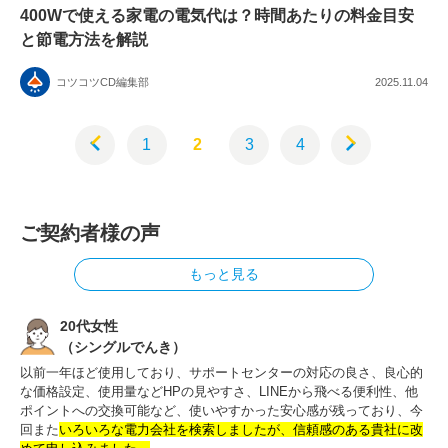
400Wで使える家電の電気代は？時間あたりの料金目安
と節電方法を解説
コツコツCD編集部
2025.11.04
1
2
3
4
ご契約者様の声
もっと見る
20代女性
（シングルでんき）
以前一年ほど使用しており、サポートセンターの対応の良さ、良心的
な価格設定、使用量などHPの見やすさ、LINEから飛べる便利性、他
ポイントへの交換可能など、使いやすかった安心感が残っており、今
回また
いろいろな電力会社を検索しましたが、信頼感のある貴社に改