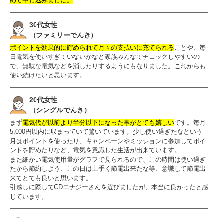
めて申し込みました。
30代女性
（ファミリーでんき）
ポイントを効果的に貯められて月々の支払いに充てられる
ことや、毎
日電気を使いすぎていないかなど家族みんなでチェックしやすいの
で、無駄な電気などを消したりするようにもなりました。これからも
使い続けたいと思います。
20代女性
（シングルでんき）
まず
電気代が以前より半分以下になった事がとても嬉しい
です。毎月
5,000円以内に収まっていて驚いています。少し使い過ぎたなという
月はポイントを使ったり、キャンペーンやミッションに参加してポイ
ントを貯めたりなど、電気を意識した生活が出来ています。
また細かい電気使用量がグラフで見られるので、この時間は使い過ぎ
たから節約しよう、この日は上手く節電出来たな等、意識して節電出
来てとても良いと思います。
引越しに際してCDエナジーさんを選びましたが、本当に良かったと感
じています。