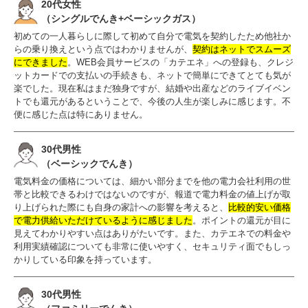
20代女性
（シングルでんき+ベーシックガス）
初めての一人暮らしに際して初めて自分で電気を契約したため他社か
らの乗り換えという点ではわかりませんが、
契約はネットでスムーズ
にできました
。WEB会員サービスの「カテエネ」への登録も、クレジ
ットカードでの支払いの手続きも、ネットで簡単にできてとても気が
楽でした。現在私はまだ独身ですが、結婚や出産などのライブイベン
トでも還元があるということで、今後の人生が楽しみに感じます。不
便に感じた点は特にありません。
30代男性
（ベーシックでんき）
電気料金の価格については、細かい部分までを他の電力会社利用の世
帯と比較できるわけではないのですが、報道で電力料金の値上げが取
り上げられた際にも自身の家計への影響を考えると、
比較的安い価格
で電力供給いただけているように感じました
。ポイントの還元が目に
見えてわかりやすい点はありがたいです。また、カテエネでの料金や
利用実績確認についても非常に使いやすく、セキュリティ面でもしっ
かりしている印象を持っています。
30代男性