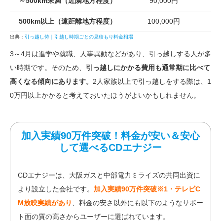
～500km未満
（近隣地方程度）
90,000円
500km以上
（遠距離地方程度）
100,000円
出典：
引っ越し侍｜引越し時期ごとの見積もり料金相場
3～4月は進学や就職、人事異動などがあり、引っ越しする人が多
い時期です。そのため、
引っ越しにかかる費用も通常期に比べて
高くなる傾向にあります。
2人家族以上で引っ越しをする際は、1
0万円以上かかると考えておいたほうがよいかもしれません。
加入実績90万件突破！料金が安い＆安心
して選べるCDエナジー
CDエナジーは、大阪ガスと中部電力ミライズの共同出資に
より設立した会社です。
加入実績90万件突破※1・テレビC
M放映実績があり
、料金の安さ以外にも以下のようなサポー
ト面の質の高さからユーザーに選ばれています。