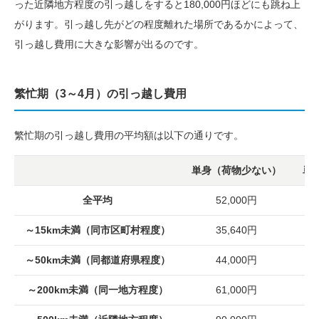
った近隣地方程度の引っ越しをすると180,000円ほどにも跳ね上
がります。引っ越し先がどの程度離れた場所であるかによって、
引っ越し費用に大きな影響が出るのです。
繁忙期（3～4月）の引っ越し費用
繁忙期の引っ越し費用の平均額は以下の通りです。
単身（荷物少ない）
単
全平均
52,000円
～15km未満
（同市区町村程度）
35,640円
～50km未満
（同都道府県程度）
44,000円
～200km未満
（同一地方程度）
61,000円