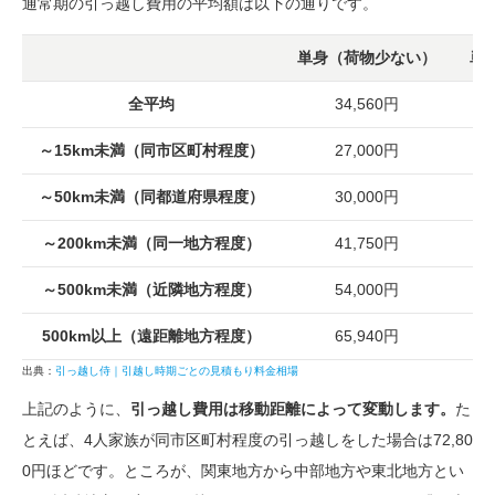
通常期の引っ越し費用の平均額は以下の通りです。
単身（荷物少ない）
単
全平均
34,560円
～15km未満
（同市区町村程度）
27,000円
～50km未満
（同都道府県程度）
30,000円
～200km未満
（同一地方程度）
41,750円
～500km未満
（近隣地方程度）
54,000円
500km以上
（遠距離地方程度）
65,940円
出典：
引っ越し侍｜引越し時期ごとの見積もり料金相場
上記のように、
引っ越し費用は移動距離によって変動します。
た
とえば、4人家族が同市区町村程度の引っ越しをした場合は72,80
0円ほどです。ところが、関東地方から中部地方や東北地方とい