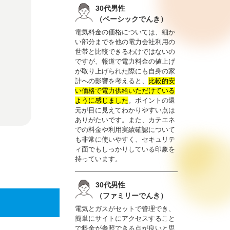
30代男性
（ベーシックでんき）
電気料金の価格については、細か
い部分までを他の電力会社利用の
世帯と比較できるわけではないの
ですが、報道で電力料金の値上げ
が取り上げられた際にも自身の家
計への影響を考えると、
比較的安
い価格で電力供給いただけている
ように感じました
。ポイントの還
元が目に見えてわかりやすい点は
ありがたいです。また、カテエネ
での料金や利用実績確認について
も非常に使いやすく、セキュリテ
ィ面でもしっかりしている印象を
持っています。
30代男性
（ファミリーでんき）
電気とガスがセットで管理でき、
簡単にサイトにアクセスすること
で料金が参照できる点が良いと思