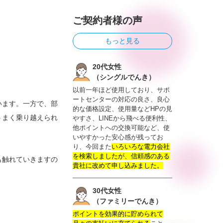
ご契約者様の声
もっと見る
20代女性
（シングルでんき）
以前一年ほど使用しており、サポ
ートセンターの対応の良さ、良心
います。一方で、部
的な価格設定、使用量などHPの見
うまく乗り越えられ
やすさ、LINEから飛べる便利性、
他ポイントへの交換可能など、使
いやすかった安心感が残ってお
り、今回また
いろいろな電力会社
を検索しましたが、信頼感のある
も触れていきますの
貴社に改めて申し込みました。
30代女性
（ファミリーでんき）
ポイントを効果的に貯められて