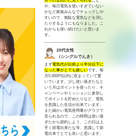
月々の支払いに充てられる
こと
や、毎日電気を使いすぎていない
かなど家族みんなでチェックしや
すいので、無駄な電気などを消し
たりするようにもなりました。こ
れからも使い続けたいと思いま
す。
20代女性
（シングルでんき）
まず
電気代が以前より半分以下に
なった事がとても嬉しい
です。毎
月5,000円以内に収まっていて驚
いています。少し使い過ぎたなと
いう月はポイントを使ったり、キ
ャンペーンやミッションに参加し
てポイントを貯めたりなど、電気
を意識した生活が出来ています。
また細かい電気使用量がグラフで
見られるので、この時間は使い過
ぎたから節約しよう、この日は上
手く節電出来たな等、意識して節
電出来てとても良いと思います。