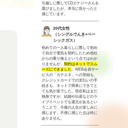
引越しに際してCDエナジーさんを
選びましたが、本当に良かったと
感じています。
20代女性
（シングルでんき+ベー
シックガス）
初めての一人暮らしに際して初め
て自分で電気を契約したため他社
からの乗り換えという点ではわか
りませんが、
契約はネットでスム
ーズにできました
。WEB会員サー
ビスの「カテエネ」への登録も、
クレジットカードでの支払いの手
続きも、ネットで簡単にできてと
ても気が楽でした。現在私はまだ
独身ですが、結婚や出産などのラ
イブイベントでも還元があるとい
うことで、今後の人生が楽しみに
感じます。不便に感じた点は特に
ありません。