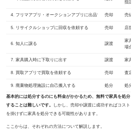
指定
4. フリマアプリ・オークションアプリに出品する
売却
売値
5. リサイクルショップに回収を依頼する
売却
店舗
家具
6. 知人に譲る
譲渡
場合
7. 家具購入時に下取りに出す
譲渡
家具
8. 買取アプリで買取を依頼する
売却
査定
9. 廃棄物処理施設に自己搬入する
処分
処分
基本的には処分するのにも料金がかかるため、無料で家具を処分
することは難しいです。
しかし、売却や譲渡に成功すればコスト
を掛けずに家具を処分できる可能性があります。
ここからは、それぞれの方法について解説します。