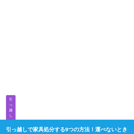
引
っ
越
し
引っ越しで家具処分する9つの方法！運べないとき