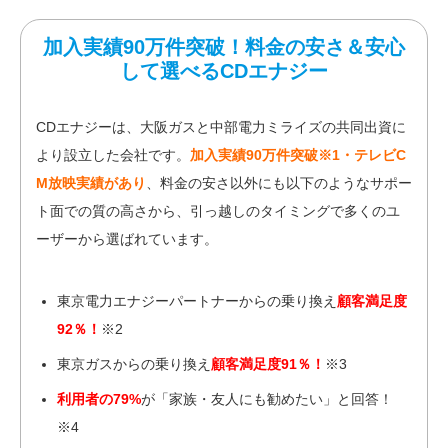
加入実績90万件突破！料金の安さ＆安心
して選べるCDエナジー
CDエナジーは、大阪ガスと中部電力ミライズの共同出資に
より設立した会社です。
加入実績90万件突破※1・テレビC
M放映実績があり
、料金の安さ以外にも以下のようなサポー
ト面での質の高さから、引っ越しのタイミングで多くのユ
ーザーから選ばれています。
東京電力エナジーパートナーからの乗り換え
顧客満足度
92％！
※2
東京ガスからの乗り換え
顧客満足度91％！
※3
利用者の79%
が「家族・友人にも勧めたい」と回答！
※4