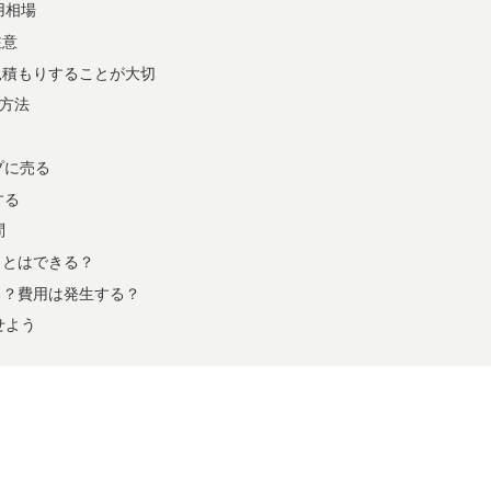
用相場
注意
見積もりすることが大切
方法
プに売る
する
問
ことはできる？
る？費用は発生する？
せよう