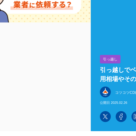
引っ越し
引っ越しで
用相場やそ
コツコツCD
公開日 2025.02.26