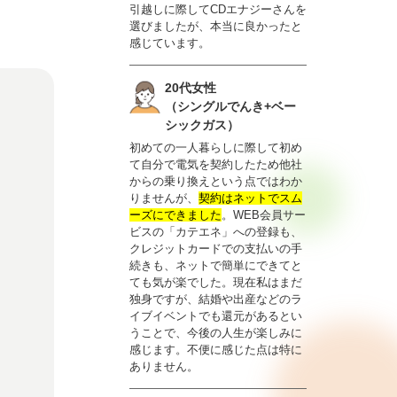
引越しに際してCDエナジーさんを
選びましたが、本当に良かったと
感じています。
20代女性
（シングルでんき+ベー
シックガス）
初めての一人暮らしに際して初め
て自分で電気を契約したため他社
からの乗り換えという点ではわか
りませんが、
契約はネットでスム
ーズにできました
。WEB会員サー
ビスの「カテエネ」への登録も、
クレジットカードでの支払いの手
続きも、ネットで簡単にできてと
ても気が楽でした。現在私はまだ
独身ですが、結婚や出産などのラ
イブイベントでも還元があるとい
うことで、今後の人生が楽しみに
感じます。不便に感じた点は特に
ありません。