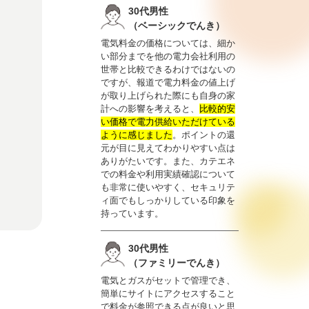
30代男性
（ベーシックでんき）
電気料金の価格については、細か
い部分までを他の電力会社利用の
世帯と比較できるわけではないの
ですが、報道で電力料金の値上げ
が取り上げられた際にも自身の家
計への影響を考えると、
比較的安
い価格で電力供給いただけている
ように感じました
。ポイントの還
元が目に見えてわかりやすい点は
ありがたいです。また、カテエネ
での料金や利用実績確認について
も非常に使いやすく、セキュリテ
ィ面でもしっかりしている印象を
持っています。
30代男性
（ファミリーでんき）
電気とガスがセットで管理でき、
簡単にサイトにアクセスすること
で料金が参照できる点が良いと思