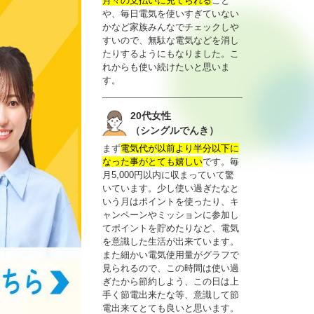
月々の支払いに充てられる
こと
や、毎日電気を使いすぎていない
かなど家族みんなでチェックしや
すいので、無駄な電気などを消し
たりするようにもなりました。こ
れからも使い続けたいと思いま
す。
20代女性
（シングルでんき）
まず
電気代が以前より半分以下に
なった事がとても嬉しい
です。毎
月5,000円以内に収まっていて驚
いています。少し使い過ぎたなと
いう月はポイントを使ったり、キ
ャンペーンやミッションに参加し
てポイントを貯めたりなど、電気
を意識した生活が出来ています。
また細かい電気使用量がグラフで
見られるので、この時間は使い過
ぎたから節約しよう、この日は上
手く節電出来たな等、意識して節
電出来てとても良いと思います。