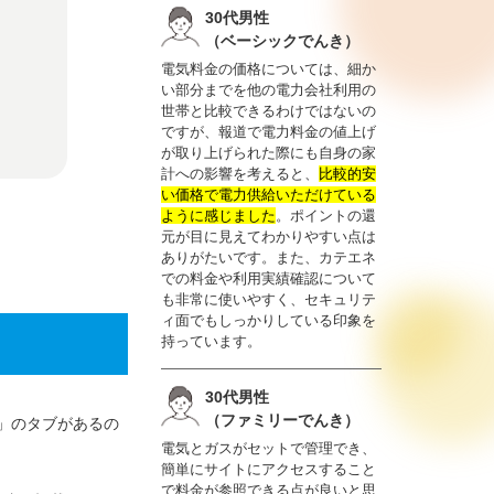
30代男性
（ベーシックでんき）
電気料金の価格については、細か
い部分までを他の電力会社利用の
世帯と比較できるわけではないの
ですが、報道で電力料金の値上げ
が取り上げられた際にも自身の家
計への影響を考えると、
比較的安
い価格で電力供給いただけている
ように感じました
。ポイントの還
元が目に見えてわかりやすい点は
ありがたいです。また、カテエネ
での料金や利用実績確認について
も非常に使いやすく、セキュリテ
ィ面でもしっかりしている印象を
持っています。
30代男性
（ファミリーでんき）
」のタブがあるの
電気とガスがセットで管理でき、
簡単にサイトにアクセスすること
で料金が参照できる点が良いと思