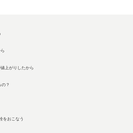
う
から
が値上がりしたから
るの？
栓をおこなう