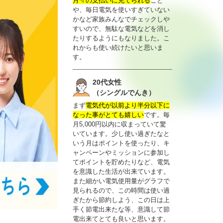
月々の支払いに充てられる
こと
や、毎日電気を使いすぎていない
かなど家族みんなでチェックしや
すいので、無駄な電気などを消し
たりするようにもなりました。こ
れからも使い続けたいと思いま
す。
20代女性
（シングルでんき）
まず
電気代が以前より半分以下に
なった事がとても嬉しい
です。毎
月5,000円以内に収まっていて驚
いています。少し使い過ぎたなと
いう月はポイントを使ったり、キ
ャンペーンやミッションに参加し
てポイントを貯めたりなど、電気
を意識した生活が出来ています。
また細かい電気使用量がグラフで
見られるので、この時間は使い過
ぎたから節約しよう、この日は上
手く節電出来たな等、意識して節
電出来てとても良いと思います。