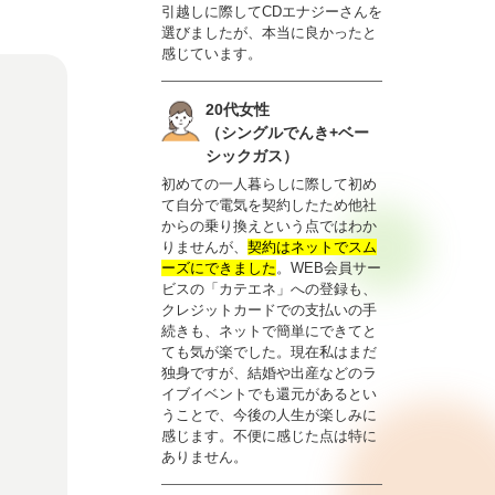
引越しに際してCDエナジーさんを
選びましたが、本当に良かったと
感じています。
20代女性
（シングルでんき+ベー
シックガス）
初めての一人暮らしに際して初め
て自分で電気を契約したため他社
からの乗り換えという点ではわか
りませんが、
契約はネットでスム
ーズにできました
。WEB会員サー
ビスの「カテエネ」への登録も、
クレジットカードでの支払いの手
続きも、ネットで簡単にできてと
ても気が楽でした。現在私はまだ
独身ですが、結婚や出産などのラ
イブイベントでも還元があるとい
うことで、今後の人生が楽しみに
感じます。不便に感じた点は特に
ありません。