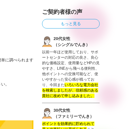
ご契約者様の声
もっと見る
20代女性
（シングルでんき）
以前一年ほど使用しており、サポ
ートセンターの対応の良さ、良心
簡単に調べられます
的な価格設定、使用量などHPの見
やすさ、LINEから飛べる便利性、
他ポイントへの交換可能など、使
いやすかった安心感が残ってお
さい。
り、今回また
いろいろな電力会社
を検索しましたが、信頼感のある
貴社に改めて申し込みました。
30代女性
（ファミリーでんき）
ポイントを効果的に貯められて