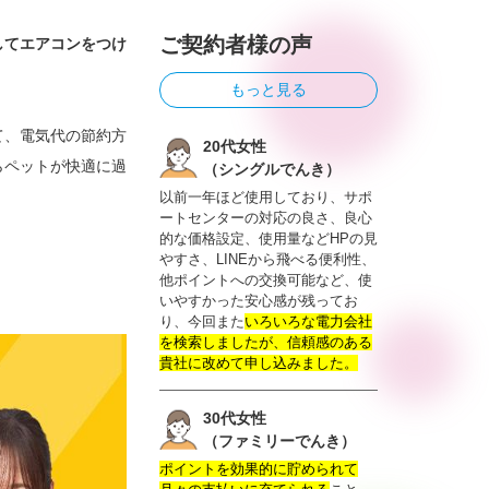
ご契約者様の声
してエアコンをつけ
もっと見る
て、電気代の節約方
20代女性
らペットが快適に過
（シングルでんき）
以前一年ほど使用しており、サポ
ートセンターの対応の良さ、良心
的な価格設定、使用量などHPの見
やすさ、LINEから飛べる便利性、
他ポイントへの交換可能など、使
いやすかった安心感が残ってお
り、今回また
いろいろな電力会社
を検索しましたが、信頼感のある
貴社に改めて申し込みました。
30代女性
（ファミリーでんき）
ポイントを効果的に貯められて