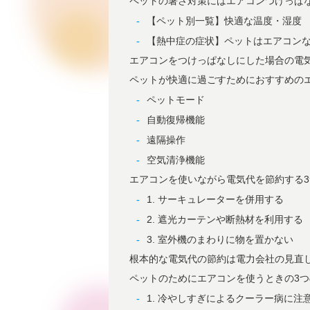
ペットの暑さ対策にはエアコンつけっぱ
【ペット別一覧】快適な温度・湿度
【熱中症の症状】ペットはエアコン
エアコンをつけっぱなしにした場合の電
ペットが快適に過ごすためにおすすめの
ペットモード
自動復帰機能
遠隔操作
空気清浄機能
エアコンを使いながら電気代を節約する
1. サーキュレーターを併用する
2. 遮光カーテンや断熱材を利用する
3. 室外機のまわりに物を置かない
根本的な電気代の節約は電力会社の見直
ペットのためにエアコンを使うときの3
1. 冷やしすぎによるクーラー病に注