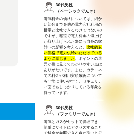
30代男性
（ベーシックでんき）
電気料金の価格については、細か
い部分までを他の電力会社利用の
世帯と比較できるわけではないの
ですが、報道で電力料金の値上げ
が取り上げられた際にも自身の家
計への影響を考えると、
比較的安
い価格で電力供給いただけている
ように感じました
。ポイントの還
元が目に見えてわかりやすい点は
ありがたいです。また、カテエネ
での料金や利用実績確認について
も非常に使いやすく、セキュリテ
ィ面でもしっかりしている印象を
持っています。
30代男性
（ファミリーでんき）
電気とガスがセットで管理でき、
簡単にサイトにアクセスすること
で料金が参照できる点が良いと思