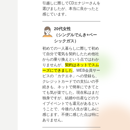
引越しに際してCDエナジーさんを
選びましたが、本当に良かったと
感じています。
20代女性
（シングルでんき+ベー
シックガス）
初めての一人暮らしに際して初め
て自分で電気を契約したため他社
からの乗り換えという点ではわか
りませんが、
契約はネットでスム
ーズにできました
。WEB会員サー
ビスの「カテエネ」への登録も、
クレジットカードでの支払いの手
続きも、ネットで簡単にできてと
ても気が楽でした。現在私はまだ
独身ですが、結婚や出産などのラ
イブイベントでも還元があるとい
うことで、今後の人生が楽しみに
感じます。不便に感じた点は特に
ありません。