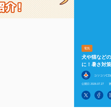
電気
犬や猫など
に！暑さ対
コツコツCD
公開日 2026.07.27
更