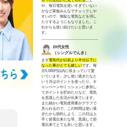
月々の支払いに充てられる
こと
や、毎日電気を使いすぎていない
かなど家族みんなでチェックしや
すいので、無駄な電気などを消し
たりするようにもなりました。こ
れからも使い続けたいと思いま
す。
20代女性
（シングルでんき）
まず
電気代が以前より半分以下に
なった事がとても嬉しい
です。毎
月5,000円以内に収まっていて驚
いています。少し使い過ぎたなと
いう月はポイントを使ったり、キ
ャンペーンやミッションに参加し
てポイントを貯めたりなど、電気
を意識した生活が出来ています。
また細かい電気使用量がグラフで
見られるので、この時間は使い過
ぎたから節約しよう、この日は上
手く節電出来たな等、意識して節
電出来てとても良いと思います。