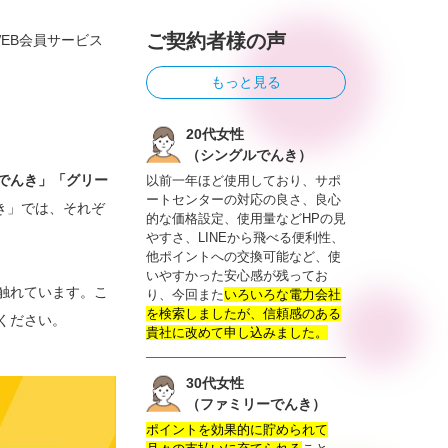
ご契約者様の声
EB会員サービス
もっと見る
20代女性
（シングルでんき）
でんき」「グリー
以前一年ほど使用しており、サポ
ートセンターの対応の良さ、良心
んき」では、それぞ
的な価格設定、使用量などHPの見
やすさ、LINEから飛べる便利性、
他ポイントへの交換可能など、使
いやすかった安心感が残ってお
触れています。こ
り、今回また
いろいろな電力会社
を検索しましたが、信頼感のある
ください。
貴社に改めて申し込みました。
30代女性
（ファミリーでんき）
ポイントを効果的に貯められて