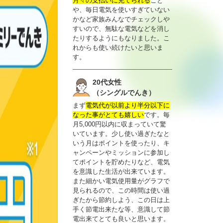
月々の支払いに充てられる
こと
や、毎日電気を使いすぎていない
かなど家族みんなでチェックしや
すいので、無駄な電気などを消し
たりするようにもなりました。こ
れからも使い続けたいと思いま
す。
20代女性
（シングルでんき）
まず
電気代が以前より半分以下に
なった事がとても嬉しい
です。毎
月5,000円以内に収まっていて驚
いています。少し使い過ぎたなと
いう月はポイントを使ったり、キ
ャンペーンやミッションに参加し
てポイントを貯めたりなど、電気
を意識した生活が出来ています。
また細かい電気使用量がグラフで
見られるので、この時間は使い過
ぎたから節約しよう、この日は上
手く節電出来たな等、意識して節
電出来てとても良いと思います。