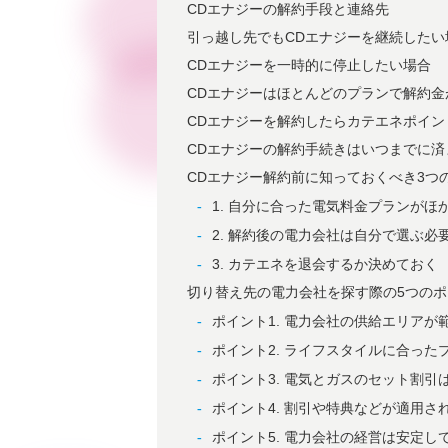
CDエナジーの解約手段と連絡先
引っ越し先でもCDエナジーを継続したい
CDエナジーを一時的に停止したい場合
CDエナジーはほとんどのプランで解約金
CDエナジーを解約したらカテエネポイン
CDエナジーの解約手続きはいつまでに済
CDエナジー解約前に知っておくべき3つ
1. 自分に合った電気料金プランがほ
2. 解約後の電力会社は自分で選ぶ必
3. カテエネを退会するか決めておく
切り替え先の電力会社を探す際の5つのポ
ポイント1. 電力会社の供給エリアが
ポイント2. ライフスタイルに合った
ポイント3. 電気とガスのセット割引
ポイント4. 割引や特典などが適用さ
ポイント5. 電力会社の経営は安定し