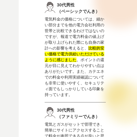
30代男性
（ベーシックでんき）
電気料金の価格については、細か
い部分までを他の電力会社利用の
世帯と比較できるわけではないの
ですが、報道で電力料金の値上げ
が取り上げられた際にも自身の家
計への影響を考えると、
比較的安
い価格で電力供給いただけている
ように感じました
。ポイントの還
元が目に見えてわかりやすい点は
ありがたいです。また、カテエネ
での料金や利用実績確認について
も非常に使いやすく、セキュリテ
ィ面でもしっかりしている印象を
持っています。
30代男性
（ファミリーでんき）
電気とガスがセットで管理でき、
簡単にサイトにアクセスすること
で料金が参照できる点が良いと思