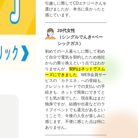
引越しに際してCDエナジーさんを
選びましたが、本当に良かったと
感じています。
20代女性
（シングルでんき+ベー
シックガス）
初めての一人暮らしに際して初め
て自分で電気を契約したため他社
からの乗り換えという点ではわか
りませんが、
契約はネットでスム
ーズにできました
。WEB会員サー
ビスの「カテエネ」への登録も、
クレジットカードでの支払いの手
続きも、ネットで簡単にできてと
ても気が楽でした。現在私はまだ
独身ですが、結婚や出産などのラ
イブイベントでも還元があるとい
うことで、今後の人生が楽しみに
感じます。不便に感じた点は特に
ありません。