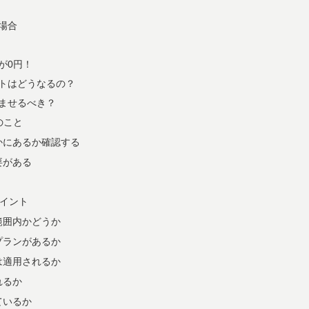
場合
が0円！
トはどうなるの？
ませるべき？
のこと
かにあるか確認する
要がある
イント
範囲内かどうか
プランがあるか
は適用されるか
れるか
ているか