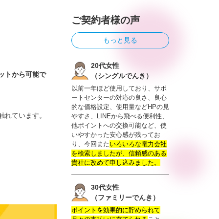
ご契約者様の声
もっと見る
20代女性
ネットから可能で
（シングルでんき）
以前一年ほど使用しており、サポ
ートセンターの対応の良さ、良心
的な価格設定、使用量などHPの見
触れています。
やすさ、LINEから飛べる便利性、
他ポイントへの交換可能など、使
いやすかった安心感が残ってお
り、今回また
いろいろな電力会社
を検索しましたが、信頼感のある
貴社に改めて申し込みました。
30代女性
（ファミリーでんき）
ポイントを効果的に貯められて