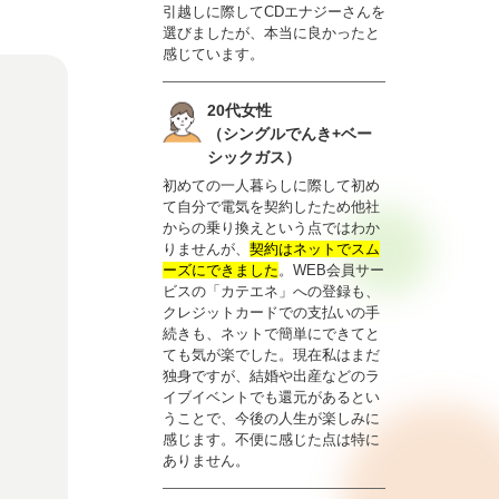
引越しに際してCDエナジーさんを
選びましたが、本当に良かったと
感じています。
20代女性
（シングルでんき+ベー
シックガス）
初めての一人暮らしに際して初め
て自分で電気を契約したため他社
からの乗り換えという点ではわか
りませんが、
契約はネットでスム
ーズにできました
。WEB会員サー
ビスの「カテエネ」への登録も、
クレジットカードでの支払いの手
続きも、ネットで簡単にできてと
ても気が楽でした。現在私はまだ
独身ですが、結婚や出産などのラ
イブイベントでも還元があるとい
うことで、今後の人生が楽しみに
感じます。不便に感じた点は特に
ありません。