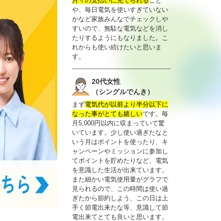
月々の支払いに充てられる
こと
や、毎日電気を使いすぎていない
かなど家族みんなでチェックしや
すいので、無駄な電気などを消し
たりするようにもなりました。こ
れからも使い続けたいと思いま
す。
20代女性
（シングルでんき）
まず
電気代が以前より半分以下に
なった事がとても嬉しい
です。毎
月5,000円以内に収まっていて驚
いています。少し使い過ぎたなと
いう月はポイントを使ったり、キ
ャンペーンやミッションに参加し
てポイントを貯めたりなど、電気
を意識した生活が出来ています。
また細かい電気使用量がグラフで
見られるので、この時間は使い過
ぎたから節約しよう、この日は上
手く節電出来たな等、意識して節
電出来てとても良いと思います。