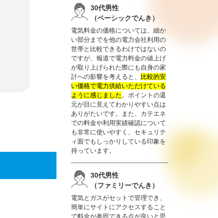
30代男性
（ベーシックでんき）
電気料金の価格については、細か
い部分までを他の電力会社利用の
世帯と比較できるわけではないの
ですが、報道で電力料金の値上げ
が取り上げられた際にも自身の家
計への影響を考えると、
比較的安
い価格で電力供給いただけている
ように感じました
。ポイントの還
元が目に見えてわかりやすい点は
ありがたいです。また、カテエネ
での料金や利用実績確認について
も非常に使いやすく、セキュリテ
ィ面でもしっかりしている印象を
持っています。
30代男性
（ファミリーでんき）
電気とガスがセットで管理でき、
簡単にサイトにアクセスすること
で料金が参照できる点が良いと思