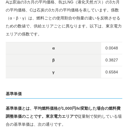
Aは原油の3カ月の平均価格、BはLNG（液化天然ガス）の3カ月
の平均価格、Cは石炭の3カ月の平均価格を表しています。係数
（α・β・γ）は、燃料ごとの使用割合や熱量の違いを反映させる
ための数値で、供給エリアごとに異なります。以下は、東京電力
エリアの係数です。
α
0.0048
β
0.3827
γ
0.6584
基準単価
基準単価とは、平均燃料価格が1,000円/kl変動した場合の燃料費
調整単価のことです。東京電力エリアで
従量制で契約している場
合の基準単価は、次の通りです。