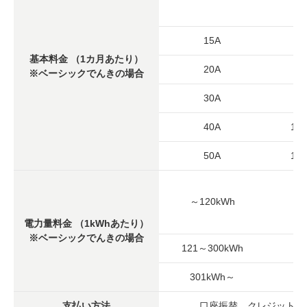
15A
41
基本料金
（1カ月あたり）
20A
55
※ベーシックでんきの場合
30A
83
40A
1,1
50A
1,3
～120kWh
2
電力量料金
（1kWhあたり）
※ベーシックでんきの場合
121～300kWh
3
301kWh～
3
支払い方法
口座振替、クレジットカ