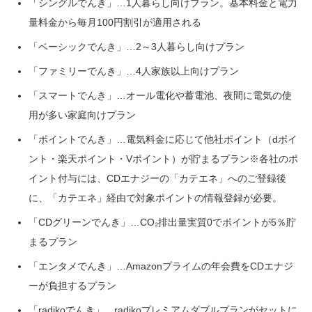
「シングルでんき」…1人暮らし向けプラン。基本料金と電力
量料金から毎月100円割引が適用される
「ベーシックでんき」…2～3人暮らし向けプラン
「ファミリーでんき」…4人家族以上向けプラン
「スマートでんき」…オール電化や蓄電池、夜間に電気の使
用が多い家庭向けプラン
「ポイントでんき」…電気料金に応じて他社ポイント（dポイ
ント・楽天ポイント・Vポイント）が貯まるプラン※各社のポ
イント付与には、CDエナジーの「カテエネ」へのご登録後
に、「カテエネ」経由で対象ポイントの情報登録が必要。
「CDグリーンでんき」…CO₂排出量実質0でポイントが5％貯
まるプラン
「エンタメでんき」…Amazonプライムの年会費をCDエナジ
ーが負担するプラン
「radikoでんき」…radikoプレミアムダブルプランがセットに