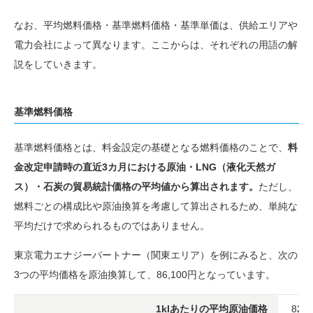
なお、平均燃料価格・基準燃料価格・基準単価は、供給エリアや
電力会社によって異なります。ここからは、それぞれの用語の解
説をしていきます。
基準燃料価格
基準燃料価格とは、料金設定の基礎となる燃料価格のことで、
料
金改定申請時の直近3カ月における原油・LNG（液化天然ガ
ス）・石炭の貿易統計価格の平均値から算出されます。
ただし、
燃料ごとの構成比や原油換算を考慮して算出されるため、単純な
平均だけで求められるものではありません。
東京電力エナジーパートナー（関東エリア）を例にみると、次の
3つの平均価格を原油換算して、86,100円となっています。
1klあたりの平均原油価格
82,