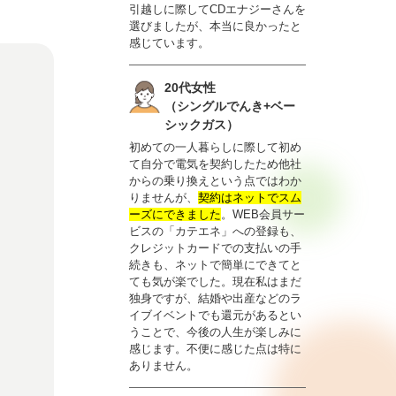
引越しに際してCDエナジーさんを
選びましたが、本当に良かったと
感じています。
20代女性
（シングルでんき+ベー
シックガス）
初めての一人暮らしに際して初め
て自分で電気を契約したため他社
からの乗り換えという点ではわか
りませんが、
契約はネットでスム
ーズにできました
。WEB会員サー
ビスの「カテエネ」への登録も、
クレジットカードでの支払いの手
続きも、ネットで簡単にできてと
ても気が楽でした。現在私はまだ
独身ですが、結婚や出産などのラ
イブイベントでも還元があるとい
うことで、今後の人生が楽しみに
感じます。不便に感じた点は特に
ありません。