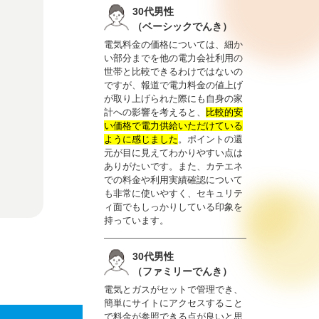
30代男性
（ベーシックでんき）
電気料金の価格については、細か
い部分までを他の電力会社利用の
世帯と比較できるわけではないの
ですが、報道で電力料金の値上げ
が取り上げられた際にも自身の家
計への影響を考えると、
比較的安
い価格で電力供給いただけている
ように感じました
。ポイントの還
元が目に見えてわかりやすい点は
ありがたいです。また、カテエネ
での料金や利用実績確認について
も非常に使いやすく、セキュリテ
ィ面でもしっかりしている印象を
持っています。
30代男性
（ファミリーでんき）
電気とガスがセットで管理でき、
簡単にサイトにアクセスすること
で料金が参照できる点が良いと思