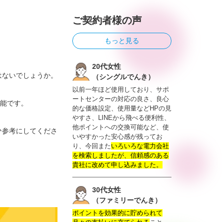
ご契約者様の声
もっと見る
20代女性
はないでしょうか。
（シングルでんき）
以前一年ほど使用しており、サポ
ートセンターの対応の良さ、良心
可能です。
的な価格設定、使用量などHPの見
やすさ、LINEから飛べる便利性、
他ポイントへの交換可能など、使
ひ参考にしてくださ
いやすかった安心感が残ってお
り、今回また
いろいろな電力会社
を検索しましたが、信頼感のある
貴社に改めて申し込みました。
30代女性
（ファミリーでんき）
ポイントを効果的に貯められて