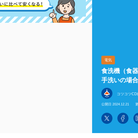
電気
食洗機（食
手洗いの場
コツコツCD
公開日 2024.12.21
更