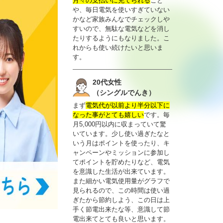
月々の支払いに充てられる
こと
や、毎日電気を使いすぎていない
かなど家族みんなでチェックしや
すいので、無駄な電気などを消し
たりするようにもなりました。こ
れからも使い続けたいと思いま
す。
20代女性
（シングルでんき）
まず
電気代が以前より半分以下に
なった事がとても嬉しい
です。毎
月5,000円以内に収まっていて驚
いています。少し使い過ぎたなと
いう月はポイントを使ったり、キ
ャンペーンやミッションに参加し
てポイントを貯めたりなど、電気
を意識した生活が出来ています。
また細かい電気使用量がグラフで
見られるので、この時間は使い過
ぎたから節約しよう、この日は上
手く節電出来たな等、意識して節
電出来てとても良いと思います。