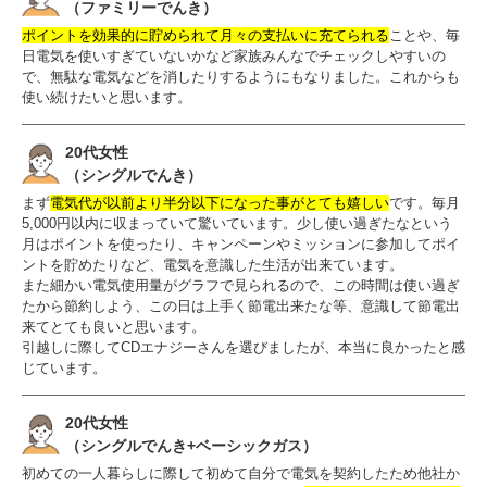
（ファミリーでんき）
ポイントを効果的に貯められて月々の支払いに充てられる
ことや、毎
日電気を使いすぎていないかなど家族みんなでチェックしやすいの
で、無駄な電気などを消したりするようにもなりました。これからも
使い続けたいと思います。
20代女性
（シングルでんき）
まず
電気代が以前より半分以下になった事がとても嬉しい
です。毎月
5,000円以内に収まっていて驚いています。少し使い過ぎたなという
月はポイントを使ったり、キャンペーンやミッションに参加してポイ
ントを貯めたりなど、電気を意識した生活が出来ています。
また細かい電気使用量がグラフで見られるので、この時間は使い過ぎ
たから節約しよう、この日は上手く節電出来たな等、意識して節電出
来てとても良いと思います。
引越しに際してCDエナジーさんを選びましたが、本当に良かったと感
じています。
20代女性
（シングルでんき+ベーシックガス）
初めての一人暮らしに際して初めて自分で電気を契約したため他社か