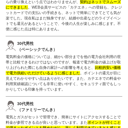
らの乗り換えという点ではわかりませんが、
契約はネットでスムーズ
にできました
。WEB会員サービスの「カテエネ」への登録も、クレジ
ットカードでの支払いの手続きも、ネットで簡単にできてとても気が
楽でした。現在私はまだ独身ですが、結婚や出産などのライブイベン
トでも還元があるということで、今後の人生が楽しみに感じます。不
便に感じた点は特にありません。
30代男性
（ベーシックでんき）
電気料金の価格については、細かい部分までを他の電力会社利用の世
帯と比較できるわけではないのですが、報道で電力料金の値上げが取
り上げられた際にも自身の家計への影響を考えると、
比較的安い価格
で電力供給いただけているように感じました
。ポイントの還元が目に
見えてわかりやすい点はありがたいです。また、カテエネでの料金や
利用実績確認についても非常に使いやすく、セキュリティ面でもしっ
かりしている印象を持っています。
30代男性
（ファミリーでんき）
電気とガスがセットで管理でき、簡単にサイトにアクセスすることで
料金が参照できる点が良いと思っています。また
ポイントが付くこと
で溜まったポイントを眺めながら、楽しく利用できているとも感じる