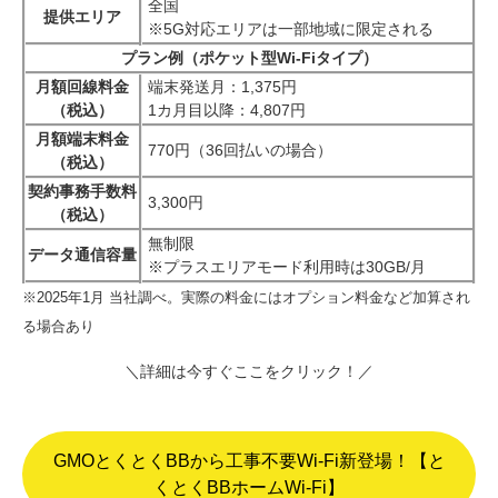
全国
提供エリア
※5G対応エリアは一部地域に限定される
プラン例（ポケット型Wi-Fiタイプ）
月額回線料金
端末発送月：1,375円
（税込）
1カ月目以降：4,807円
月額端末料金
770円（36回払いの場合）
（税込）
契約事務手数料
3,300円
（税込）
無制限
データ通信容量
※プラスエリアモード利用時は30GB/月
※2025年1月 当社調べ。実際の料金にはオプション料金など加算され
る場合あり
＼詳細は今すぐここをクリック！／
GMOとくとくBBから工事不要Wi-Fi新登場！【と
くとくBBホームWi-Fi】