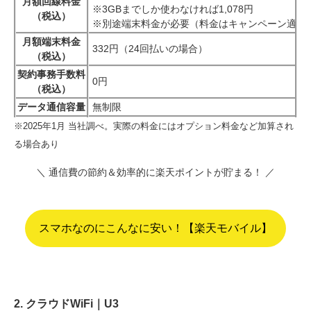
月額回線料金
※3GBまでしか使わなければ1,078円
（税込）
※別途端末料金が必要（料金はキャンペーン適用
月額端末料金
332円（24回払いの場合）
（税込）
契約事務手数料
0円
（税込）
データ通信容量
無制限
※2025年1月 当社調べ。実際の料金にはオプション料金など加算され
る場合あり
＼ 通信費の節約＆効率的に楽天ポイントが貯まる！ ／
スマホなのにこんなに安い！【楽天モバイル】
2. クラウドWiFi｜U3