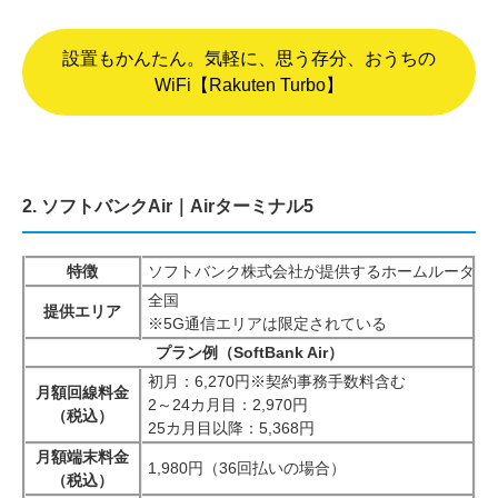
設置もかんたん。気軽に、思う存分、おうちの
WiFi【Rakuten Turbo】
2. ソフトバンクAir｜Airターミナル5
特徴
ソフトバンク株式会社が提供するホームルーターサ
全国
提供エリア
※5G通信エリアは限定されている
プラン例（SoftBank Air）
初月：6,270円※契約事務手数料含む
月額回線料金
2～24カ月目：2,970円
（税込）
25カ月目以降：5,368円
月額端末料金
1,980円（36回払いの場合）
（税込）