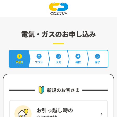
電気・ガスのお申し込み
1
2
3
4
5
手続き
プラン
入力
確認
完了
新規のお客さま
お引っ越し時の