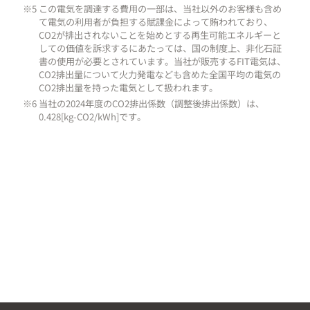
※5 この電気を調達する費用の一部は、当社以外のお客様も含め
て電気の利用者が負担する賦課金によって賄われており、
CO2が排出されないことを始めとする再生可能エネルギーと
しての価値を訴求するにあたっては、国の制度上、非化石証
書の使用が必要とされています。当社が販売するFIT電気は、
CO2排出量について火力発電なども含めた全国平均の電気の
CO2排出量を持った電気として扱われます。
※6 当社の2024年度のCO2排出係数（調整後排出係数）は、
0.428[kg-CO2/kWh]です。