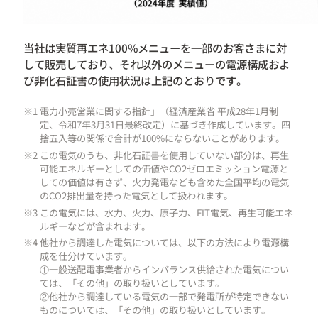
当社は実質再エネ100%メニューを一部のお客さまに対
して販売しており、それ以外のメニューの電源構成およ
び非化石証書の使用状況は上記のとおりです。
※1 電力小売営業に関する指針」（経済産業省 平成28年1月制
定、令和7年3月31日最終改定）に基づき作成しています。四
捨五入等の関係で合計が100%にならないことがあります。
※2 この電気のうち、非化石証書を使用していない部分は、再生
可能エネルギーとしての価値やCO2ゼロエミッション電源と
しての価値は有さず、火力発電なども含めた全国平均の電気
のCO2排出量を持った電気として扱われます。
※3 この電気には、水力、火力、原子力、FIT電気、再生可能エネ
ルギーなどが含まれます。
※4 他社から調達した電気については、以下の方法により電源構
成を仕分けています。
①一般送配電事業者からインバランス供給された電気につい
ては、「その他」の取り扱いとしています。
②他社から調達している電気の一部で発電所が特定できない
ものについては、「その他」の取り扱いとしています。